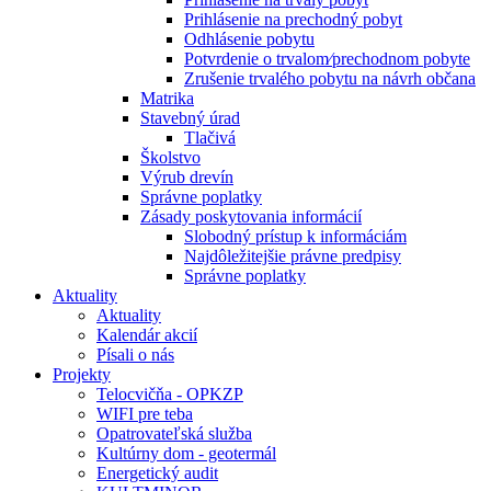
Prihlásenie na prechodný pobyt
Odhlásenie pobytu
Potvrdenie o trvalom⁄prechodnom pobyte
Zrušenie trvalého pobytu na návrh občana
Matrika
Stavebný úrad
Tlačivá
Školstvo
Výrub drevín
Správne poplatky
Zásady poskytovania informácií
Slobodný prístup k informáciám
Najdôležitejšie právne predpisy
Správne poplatky
Aktuality
Aktuality
Kalendár akcií
Písali o nás
Projekty
Telocvičňa - OPKZP
WIFI pre teba
Opatrovateľská služba
Kultúrny dom - geotermál
Energetický audit