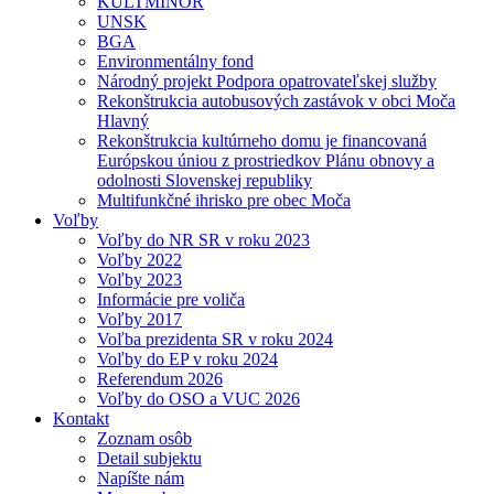
KULTMINOR
UNSK
BGA
Environmentálny fond
Národný projekt Podpora opatrovateľskej služby
Rekonštrukcia autobusových zastávok v obci Moča
Hlavný
Rekonštrukcia kultúrneho domu je financovaná
Európskou úniou z prostriedkov Plánu obnovy a
odolnosti Slovenskej republiky
Multifunkčné ihrisko pre obec Moča
Voľby
Voľby do NR SR v roku 2023
Voľby 2022
Voľby 2023
Informácie pre voliča
Voľby 2017
Voľba prezidenta SR v roku 2024
Voľby do EP v roku 2024
Referendum 2026
Voľby do OSO a VUC 2026
Kontakt
Zoznam osôb
Detail subjektu
Napíšte nám