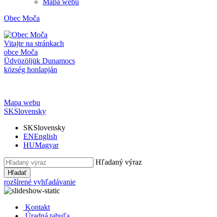
Mapa webu
Obec
Moča
Vitajte na stránkach
obce Moča
Üdvözöljük Dunamocs
község honlapján
Mapa webu
SK
Slovensky
SK
Slovensky
EN
English
HU
Magyar
Hľadaný výraz
Hľadať
rozšírené vyhľadávanie
Kontakt
Úradná tabuľa