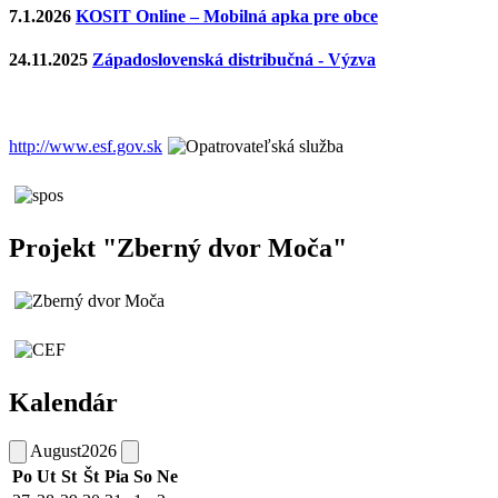
7.1.2026
KOSIT Online – Mobilná apka pre obce
24.11.2025
Západoslovenská distribučná - Výzva
http://www.esf.gov.sk
Projekt "Zberný dvor Moča"
Kalendár
August
2026
Po
Ut
St
Št
Pia
So
Ne