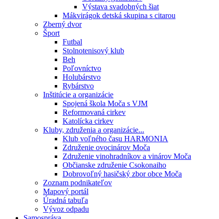
Výstava svadobných šiat
Mákvirágok detská skupina s citarou
Zberný dvor
Šport
Futbal
Stolnotenisový klub
Beh
Poľovníctvo
Holubárstvo
Rybárstvo
Inštitúcie a organizácie
Spojená škola Moča s VJM
Reformovaná cirkev
Katolícka cirkev
Kluby, združenia a organizácie...
Klub voľného času HARMONIA
Združenie ovocinárov Moča
Združenie vinohradníkov a vinárov Moča
Občianske združenie Csokonaiho
Dobrovoľný hasičský zbor obce Moča
Zoznam podnikateľov
Mapový portál
Úradná tabuľa
Vývoz odpadu
Samospráva