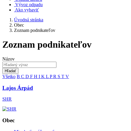
Vývoz odpadu
Ako vybaviť
Úvodná stránka
Obec
Zoznam podnikateľov
Zoznam podnikateľov
Názov
Hľadať
Všetko
B
C
D
F
H
I
K
L
P
R
S
T
V
Lajos Árpád
SHR
Obec