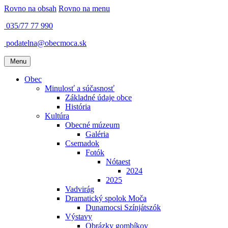
Rovno na obsah
Rovno na menu
035/77 77 990
podatelna@obecmoca.sk
Menu
Obec
Minulosť a súčasnosť
Základné údaje obce
História
Kultúra
Obecné múzeum
Galéria
Csemadok
Fotók
Nótaest
2024
2025
Vadvirág
Dramatický spolok Moča
Dunamocsi Színjátszók
Výstavy
Obrázky gombíkov