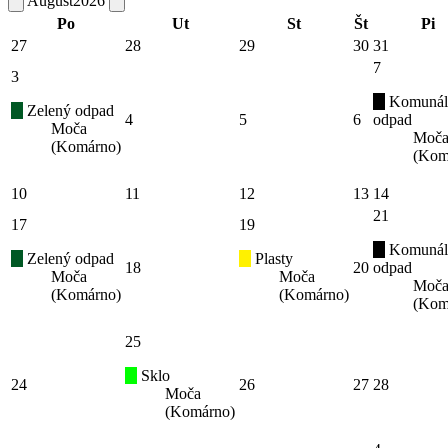
August
2026
Po
Ut
St
Št
Pi
27
28
29
30
31
7
3
Komunál
Zelený odpad
4
5
6
odpad
Moča
Moč
(Komárno)
(Kom
10
11
12
13
14
21
17
19
Komunál
Zelený odpad
Plasty
18
20
odpad
Moča
Moča
Moč
(Komárno)
(Komárno)
(Kom
25
Sklo
24
26
27
28
Moča
(Komárno)