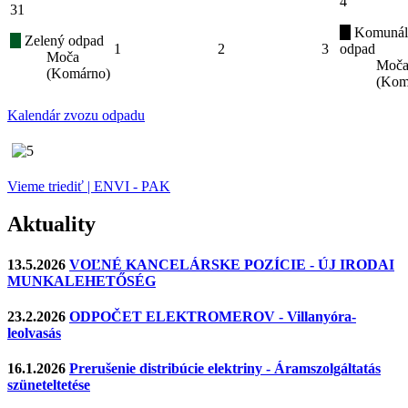
4
31
Komunál
Zelený odpad
1
2
3
odpad
Moča
Moč
(Komárno)
(Kom
Kalendár zvozu odpadu
Vieme triediť | ENVI - PAK
Aktuality
13.5.2026
VOĽNÉ KANCELÁRSKE POZÍCIE - ÚJ IRODAI
MUNKALEHETŐSÉG
23.2.2026
ODPOČET ELEKTROMEROV - Villanyóra-
leolvasás
16.1.2026
Prerušenie distribúcie elektriny - Áramszolgáltatás
szüneteltetése