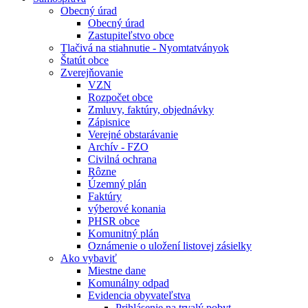
Obecný úrad
Obecný úrad
Zastupiteľstvo obce
Tlačivá na stiahnutie - Nyomtatványok
Štatút obce
Zverejňovanie
VZN
Rozpočet obce
Zmluvy, faktúry, objednávky
Zápisnice
Verejné obstarávanie
Archív - FZO
Civilná ochrana
Rôzne
Územný plán
Faktúry
výberové konania
PHSR obce
Komunitný plán
Oznámenie o uložení listovej zásielky
Ako vybaviť
Miestne dane
Komunálny odpad
Evidencia obyvateľstva
Prihlásenie na trvalý pobyt