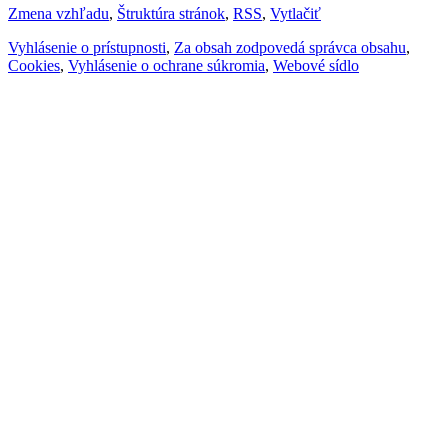
Zmena vzhľadu
,
Štruktúra stránok
,
RSS
,
Vytlačiť
Vyhlásenie o prístupnosti
,
Za obsah zodpovedá správca obsahu
,
Cookies
,
Vyhlásenie o ochrane súkromia
,
Webové sídlo