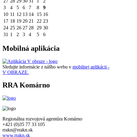
27
28
29
30
31
1
2
3
4
5
6
7
8
9
10
11
12
13
14
15
16
17
18
19
20
21
22
23
24
25
26
27
28
29
30
31
1
2
3
4
5
6
Mobilná aplikácia
Sledujte informácie z nášho webu v
mobilnej aplikácii -
V OBRAZE.
RRA Komárno
Regionálna rozvojová agentúra Komárno
+421 (0)35 77 33 105
rrakn@rrakn.sk
www.rrakn.sk