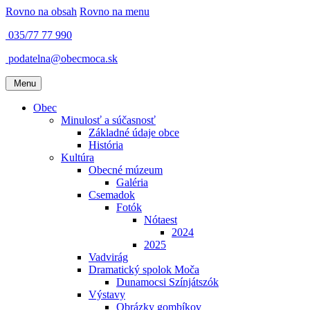
Rovno na obsah
Rovno na menu
035/77 77 990
podatelna@obecmoca.sk
Menu
Obec
Minulosť a súčasnosť
Základné údaje obce
História
Kultúra
Obecné múzeum
Galéria
Csemadok
Fotók
Nótaest
2024
2025
Vadvirág
Dramatický spolok Moča
Dunamocsi Színjátszók
Výstavy
Obrázky gombíkov