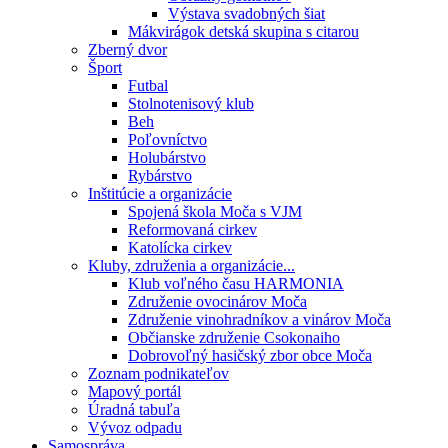
Výstava svadobných šiat
Mákvirágok detská skupina s citarou
Zberný dvor
Šport
Futbal
Stolnotenisový klub
Beh
Poľovníctvo
Holubárstvo
Rybárstvo
Inštitúcie a organizácie
Spojená škola Moča s VJM
Reformovaná cirkev
Katolícka cirkev
Kluby, združenia a organizácie...
Klub voľného času HARMONIA
Združenie ovocinárov Moča
Združenie vinohradníkov a vinárov Moča
Občianske združenie Csokonaiho
Dobrovoľný hasičský zbor obce Moča
Zoznam podnikateľov
Mapový portál
Úradná tabuľa
Vývoz odpadu
Samospráva