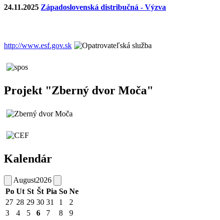
24.11.2025
Západoslovenská distribučná - Výzva
http://www.esf.gov.sk
Projekt "Zberný dvor Moča"
Kalendár
August
2026
Po
Ut
St
Št
Pia
So
Ne
27
28
29
30
31
1
2
3
4
5
6
7
8
9