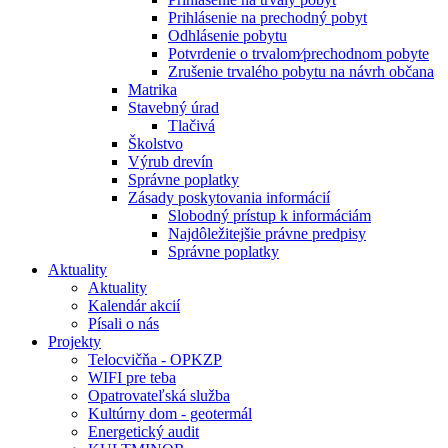
Prihlásenie na prechodný pobyt
Odhlásenie pobytu
Potvrdenie o trvalom⁄prechodnom pobyte
Zrušenie trvalého pobytu na návrh občana
Matrika
Stavebný úrad
Tlačivá
Školstvo
Výrub drevín
Správne poplatky
Zásady poskytovania informácií
Slobodný prístup k informáciám
Najdôležitejšie právne predpisy
Správne poplatky
Aktuality
Aktuality
Kalendár akcií
Písali o nás
Projekty
Telocvičňa - OPKZP
WIFI pre teba
Opatrovateľská služba
Kultúrny dom - geotermál
Energetický audit