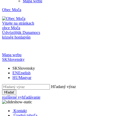
Mapa webu
Obec
Moča
Vitajte na stránkach
obce Moča
Üdvözöljük Dunamocs
község honlapján
Mapa webu
SK
Slovensky
SK
Slovensky
EN
English
HU
Magyar
Hľadaný výraz
Hľadať
rozšírené vyhľadávanie
Kontakt
Úradná tabuľa