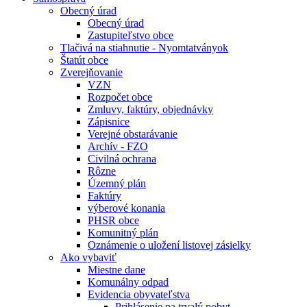
Obecný úrad
Obecný úrad
Zastupiteľstvo obce
Tlačivá na stiahnutie - Nyomtatványok
Štatút obce
Zverejňovanie
VZN
Rozpočet obce
Zmluvy, faktúry, objednávky
Zápisnice
Verejné obstarávanie
Archív - FZO
Civilná ochrana
Rôzne
Územný plán
Faktúry
výberové konania
PHSR obce
Komunitný plán
Oznámenie o uložení listovej zásielky
Ako vybaviť
Miestne dane
Komunálny odpad
Evidencia obyvateľstva
Prihlásenie na trvalý pobyt