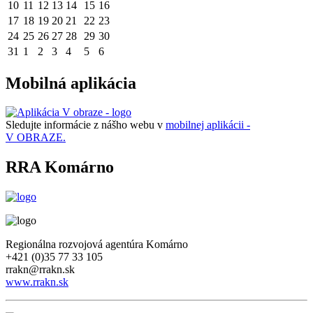
10
11
12
13
14
15
16
17
18
19
20
21
22
23
24
25
26
27
28
29
30
31
1
2
3
4
5
6
Mobilná aplikácia
Sledujte informácie z nášho webu v
mobilnej aplikácii -
V OBRAZE.
RRA Komárno
Regionálna rozvojová agentúra Komárno
+421 (0)35 77 33 105
rrakn@rrakn.sk
www.rrakn.sk