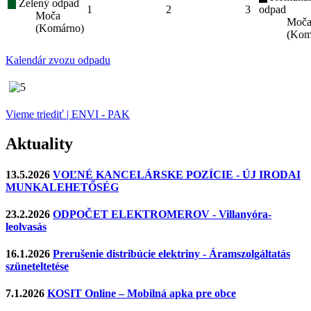
Zelený odpad
1
2
3
odpad
Moča
Moč
(Komárno)
(Kom
Kalendár zvozu odpadu
Vieme triediť | ENVI - PAK
Aktuality
13.5.2026
VOĽNÉ KANCELÁRSKE POZÍCIE - ÚJ IRODAI
MUNKALEHETŐSÉG
23.2.2026
ODPOČET ELEKTROMEROV - Villanyóra-
leolvasás
16.1.2026
Prerušenie distribúcie elektriny - Áramszolgáltatás
szüneteltetése
7.1.2026
KOSIT Online – Mobilná apka pre obce