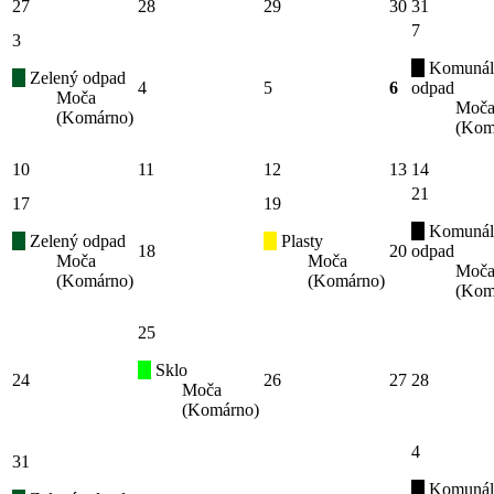
27
28
29
30
31
7
3
Komunál
Zelený odpad
4
5
6
odpad
Moča
Moč
(Komárno)
(Kom
10
11
12
13
14
21
17
19
Komunál
Zelený odpad
Plasty
18
20
odpad
Moča
Moča
Moč
(Komárno)
(Komárno)
(Kom
25
Sklo
24
26
27
28
Moča
(Komárno)
4
31
Komunál