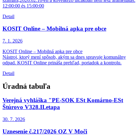
számára,2026.02.10-én a következő utcákban nem lesz áramellátás:
12:00:00 és 15:00:00
Detail
KOSIT Online – Mobilná apka pre obce
7. 1.
2026
KOSIT Online – Mobilná apka pre obce
Nástroj, ktorý mení spôsob, akým sa dnes spravuje komunálny
odpad. KOSIT Online prináša prehľad, poriadok a kontrolu.
Detail
Úradná tabuľa
Verejná vyhláška "PE-SOK ESt Komárno-ESt
Štúrovo V328.II.etapa
30. 7.
2026
Uznesenie č.217/2026 OZ V Moči