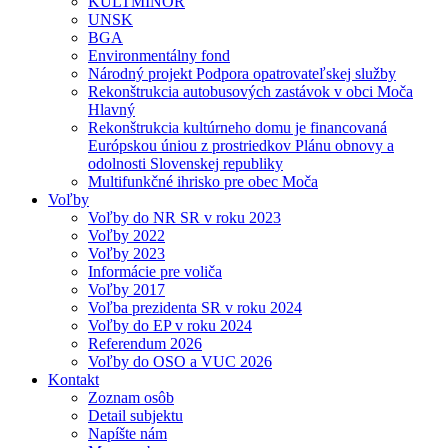
KULTMINOR
UNSK
BGA
Environmentálny fond
Národný projekt Podpora opatrovateľskej služby
Rekonštrukcia autobusových zastávok v obci Moča
Hlavný
Rekonštrukcia kultúrneho domu je financovaná
Európskou úniou z prostriedkov Plánu obnovy a
odolnosti Slovenskej republiky
Multifunkčné ihrisko pre obec Moča
Voľby
Voľby do NR SR v roku 2023
Voľby 2022
Voľby 2023
Informácie pre voliča
Voľby 2017
Voľba prezidenta SR v roku 2024
Voľby do EP v roku 2024
Referendum 2026
Voľby do OSO a VUC 2026
Kontakt
Zoznam osôb
Detail subjektu
Napíšte nám