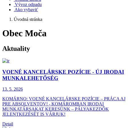
Vývoz odpadu
Ako vybaviť
Úvodná stránka
Obec Moča
Aktuality
VOĽNÉ KANCELÁRSKE POZÍCIE - ÚJ IRODAI
MUNKALEHETŐSÉG
13. 5.
2026
KOMÁRNO: VOĽNÉ KANCELÁRSKE POZÍCIE – PRÁCA AJ
PRE ABSOLVENTOV! - KOMÁROMBAN IRODAI
MUNKATÁRSAKAT KERESÜNK – PÁLYAKEZDŐK
JELENTKEZÉSÉT IS VÁRJUK!
Detail