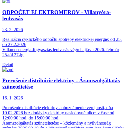
ODPOČET ELEKTROMEROV - Villanyóra-
leolvasás
23. 2.
2026
Realizácia cyklického odpočtu spotreby elektrickej energie: od 25.
do 27.2.2026
Villamosenergia-fogyasztás leolvasás végrehajtása: 2026. február
25-től 27-ig
Detail
Prerušenie distribúcie elektriny - Áramszolgáltatás
szüneteltetése
16. 1.
2026
Prerušenie distribúcie elektriny - oboznámenie verejnosti, dňa
10.02.2026 bez dodávky elektriny nasledovné ulice: v čase od
12:00:00 hod. do 15:00:00 hod.
Áramszolgáltatás szüneteltetése – közlemény a nyilvánosság