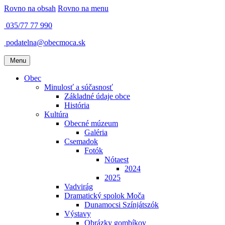
Rovno na obsah
Rovno na menu
035/77 77 990
podatelna@obecmoca.sk
Menu
Obec
Minulosť a súčasnosť
Základné údaje obce
História
Kultúra
Obecné múzeum
Galéria
Csemadok
Fotók
Nótaest
2024
2025
Vadvirág
Dramatický spolok Moča
Dunamocsi Színjátszók
Výstavy
Obrázky gombíkov