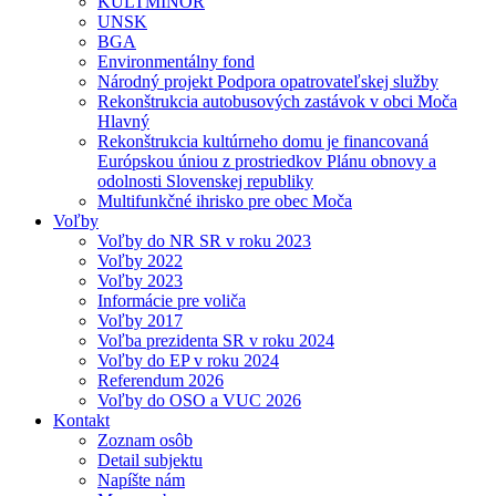
KULTMINOR
UNSK
BGA
Environmentálny fond
Národný projekt Podpora opatrovateľskej služby
Rekonštrukcia autobusových zastávok v obci Moča
Hlavný
Rekonštrukcia kultúrneho domu je financovaná
Európskou úniou z prostriedkov Plánu obnovy a
odolnosti Slovenskej republiky
Multifunkčné ihrisko pre obec Moča
Voľby
Voľby do NR SR v roku 2023
Voľby 2022
Voľby 2023
Informácie pre voliča
Voľby 2017
Voľba prezidenta SR v roku 2024
Voľby do EP v roku 2024
Referendum 2026
Voľby do OSO a VUC 2026
Kontakt
Zoznam osôb
Detail subjektu
Napíšte nám