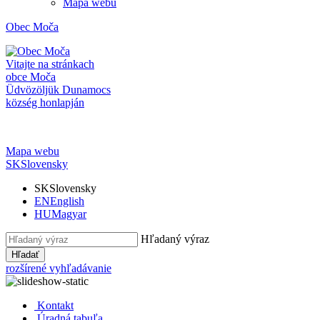
Mapa webu
Obec
Moča
Vitajte na stránkach
obce Moča
Üdvözöljük Dunamocs
község honlapján
Mapa webu
SK
Slovensky
SK
Slovensky
EN
English
HU
Magyar
Hľadaný výraz
Hľadať
rozšírené vyhľadávanie
Kontakt
Úradná tabuľa