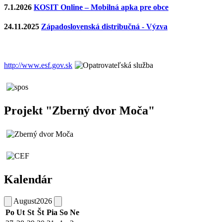
7.1.2026
KOSIT Online – Mobilná apka pre obce
24.11.2025
Západoslovenská distribučná - Výzva
http://www.esf.gov.sk
Projekt "Zberný dvor Moča"
Kalendár
August
2026
Po
Ut
St
Št
Pia
So
Ne