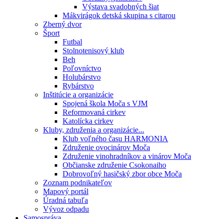
Výstava svadobných šiat
Mákvirágok detská skupina s citarou
Zberný dvor
Šport
Futbal
Stolnotenisový klub
Beh
Poľovníctvo
Holubárstvo
Rybárstvo
Inštitúcie a organizácie
Spojená škola Moča s VJM
Reformovaná cirkev
Katolícka cirkev
Kluby, združenia a organizácie...
Klub voľného času HARMONIA
Združenie ovocinárov Moča
Združenie vinohradníkov a vinárov Moča
Občianske združenie Csokonaiho
Dobrovoľný hasičský zbor obce Moča
Zoznam podnikateľov
Mapový portál
Úradná tabuľa
Vývoz odpadu
Samospráva