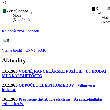
4
31
Komunál
Zelený odpad
1
2
3
odpad
Moča
Moč
(Komárno)
(Kom
Kalendár zvozu odpadu
Vieme triediť | ENVI - PAK
Aktuality
13.5.2026
VOĽNÉ KANCELÁRSKE POZÍCIE - ÚJ IRODAI
MUNKALEHETŐSÉG
23.2.2026
ODPOČET ELEKTROMEROV - Villanyóra-
leolvasás
16.1.2026
Prerušenie distribúcie elektriny - Áramszolgáltatás
szüneteltetése