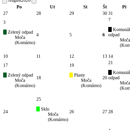
August
2026
Po
Ut
St
Št
Pi
27
28
29
30
31
7
3
Komunál
Zelený odpad
4
5
6
odpad
Moča
Moč
(Komárno)
(Kom
10
11
12
13
14
21
17
19
Komunál
Zelený odpad
Plasty
18
20
odpad
Moča
Moča
Moč
(Komárno)
(Komárno)
(Kom
25
Sklo
24
26
27
28
Moča
(Komárno)