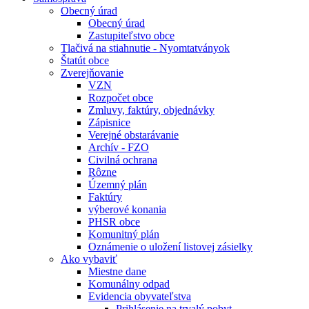
Obecný úrad
Obecný úrad
Zastupiteľstvo obce
Tlačivá na stiahnutie - Nyomtatványok
Štatút obce
Zverejňovanie
VZN
Rozpočet obce
Zmluvy, faktúry, objednávky
Zápisnice
Verejné obstarávanie
Archív - FZO
Civilná ochrana
Rôzne
Územný plán
Faktúry
výberové konania
PHSR obce
Komunitný plán
Oznámenie o uložení listovej zásielky
Ako vybaviť
Miestne dane
Komunálny odpad
Evidencia obyvateľstva
Prihlásenie na trvalý pobyt