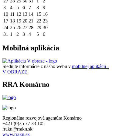
27
28
29
30
31
1
2
3
4
5
6
7
8
9
10
11
12
13
14
15
16
17
18
19
20
21
22
23
24
25
26
27
28
29
30
31
1
2
3
4
5
6
Mobilná aplikácia
Sledujte informácie z nášho webu v
mobilnej aplikácii -
V OBRAZE.
RRA Komárno
Regionálna rozvojová agentúra Komárno
+421 (0)35 77 33 105
rrakn@rrakn.sk
www.rrakn.sk