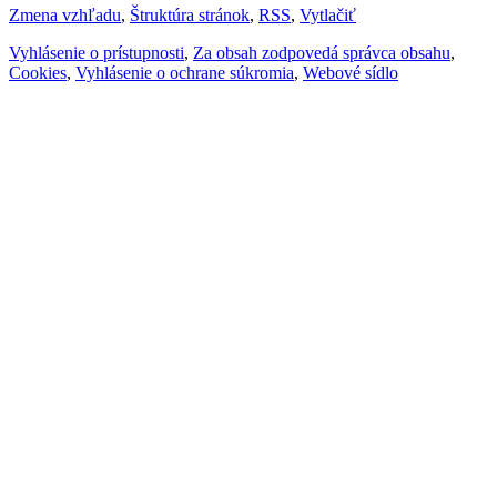
Zmena vzhľadu
,
Štruktúra stránok
,
RSS
,
Vytlačiť
Vyhlásenie o prístupnosti
,
Za obsah zodpovedá správca obsahu
,
Cookies
,
Vyhlásenie o ochrane súkromia
,
Webové sídlo