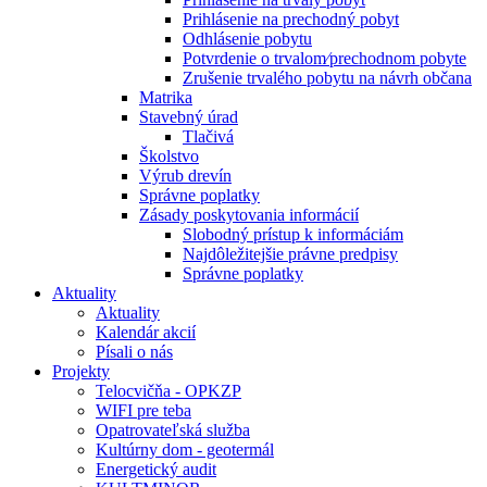
Prihlásenie na prechodný pobyt
Odhlásenie pobytu
Potvrdenie o trvalom⁄prechodnom pobyte
Zrušenie trvalého pobytu na návrh občana
Matrika
Stavebný úrad
Tlačivá
Školstvo
Výrub drevín
Správne poplatky
Zásady poskytovania informácií
Slobodný prístup k informáciám
Najdôležitejšie právne predpisy
Správne poplatky
Aktuality
Aktuality
Kalendár akcií
Písali o nás
Projekty
Telocvičňa - OPKZP
WIFI pre teba
Opatrovateľská služba
Kultúrny dom - geotermál
Energetický audit