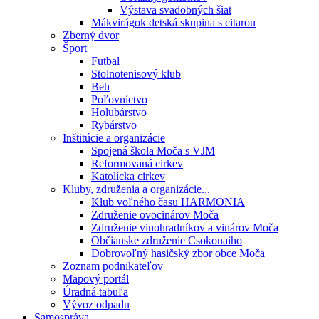
Výstava svadobných šiat
Mákvirágok detská skupina s citarou
Zberný dvor
Šport
Futbal
Stolnotenisový klub
Beh
Poľovníctvo
Holubárstvo
Rybárstvo
Inštitúcie a organizácie
Spojená škola Moča s VJM
Reformovaná cirkev
Katolícka cirkev
Kluby, združenia a organizácie...
Klub voľného času HARMONIA
Združenie ovocinárov Moča
Združenie vinohradníkov a vinárov Moča
Občianske združenie Csokonaiho
Dobrovoľný hasičský zbor obce Moča
Zoznam podnikateľov
Mapový portál
Úradná tabuľa
Vývoz odpadu
Samospráva