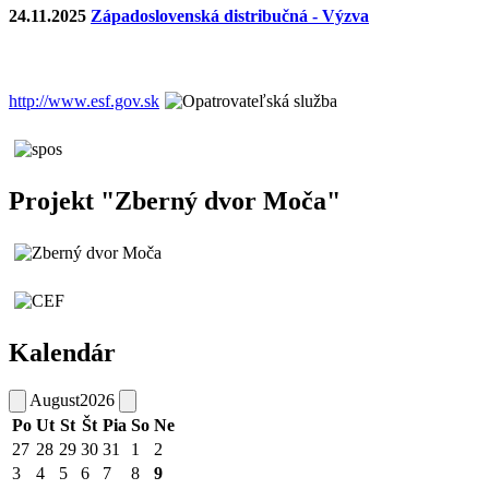
24.11.2025
Západoslovenská distribučná - Výzva
http://www.esf.gov.sk
Projekt "Zberný dvor Moča"
Kalendár
August
2026
Po
Ut
St
Št
Pia
So
Ne
27
28
29
30
31
1
2
3
4
5
6
7
8
9