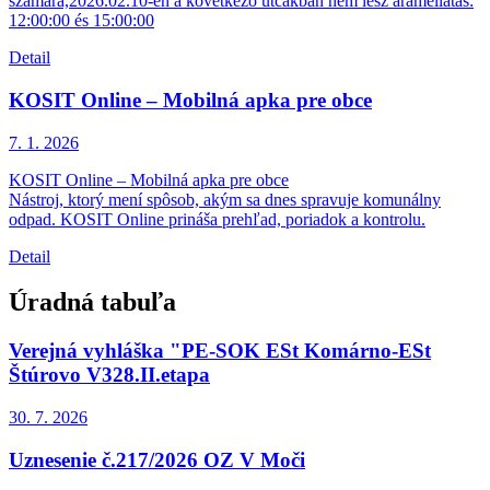
számára,2026.02.10-én a következő utcákban nem lesz áramellátás:
12:00:00 és 15:00:00
Detail
KOSIT Online – Mobilná apka pre obce
7. 1.
2026
KOSIT Online – Mobilná apka pre obce
Nástroj, ktorý mení spôsob, akým sa dnes spravuje komunálny
odpad. KOSIT Online prináša prehľad, poriadok a kontrolu.
Detail
Úradná tabuľa
Verejná vyhláška "PE-SOK ESt Komárno-ESt
Štúrovo V328.II.etapa
30. 7.
2026
Uznesenie č.217/2026 OZ V Moči