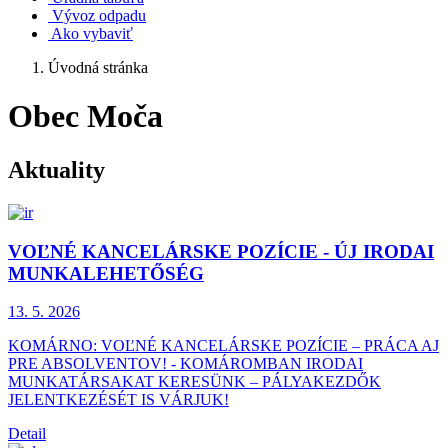
Vývoz odpadu
Ako vybaviť
Úvodná stránka
Obec Moča
Aktuality
VOĽNÉ KANCELÁRSKE POZÍCIE - ÚJ IRODAI
MUNKALEHETŐSÉG
13. 5.
2026
KOMÁRNO: VOĽNÉ KANCELÁRSKE POZÍCIE – PRÁCA AJ
PRE ABSOLVENTOV! - KOMÁROMBAN IRODAI
MUNKATÁRSAKAT KERESÜNK – PÁLYAKEZDŐK
JELENTKEZÉSÉT IS VÁRJUK!
Detail