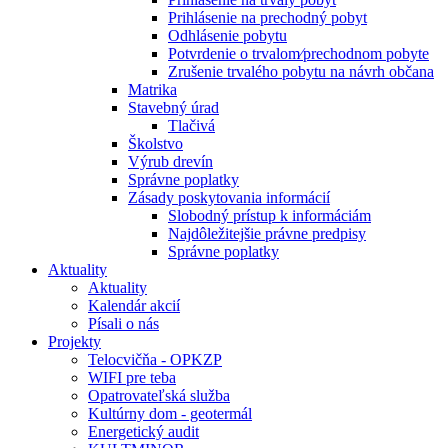
Prihlásenie na prechodný pobyt
Odhlásenie pobytu
Potvrdenie o trvalom⁄prechodnom pobyte
Zrušenie trvalého pobytu na návrh občana
Matrika
Stavebný úrad
Tlačivá
Školstvo
Výrub drevín
Správne poplatky
Zásady poskytovania informácií
Slobodný prístup k informáciám
Najdôležitejšie právne predpisy
Správne poplatky
Aktuality
Aktuality
Kalendár akcií
Písali o nás
Projekty
Telocvičňa - OPKZP
WIFI pre teba
Opatrovateľská služba
Kultúrny dom - geotermál
Energetický audit