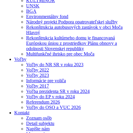
KULTMINOR
UNSK
BGA
Environmentálny fond
Národný projekt Podpora opatrovateľskej služby
Rekonštrukcia autobusových zastávok v obci Moča
Hlavný
Rekonštrukcia kultúrneho domu je financovaná
Európskou úniou z prostriedkov Plánu obnovy a
odolnosti Slovenskej republiky
Multifunkčné ihrisko pre obec Moča
Voľby
Voľby do NR SR v roku 2023
Voľby 2022
Voľby 2023
Informácie pre voliča
Voľby 2017
Voľba prezidenta SR v roku 2024
Voľby do EP v roku 2024
Referendum 2026
Voľby do OSO a VUC 2026
Kontakt
Zoznam osôb
Detail subjektu
Napíšte nám