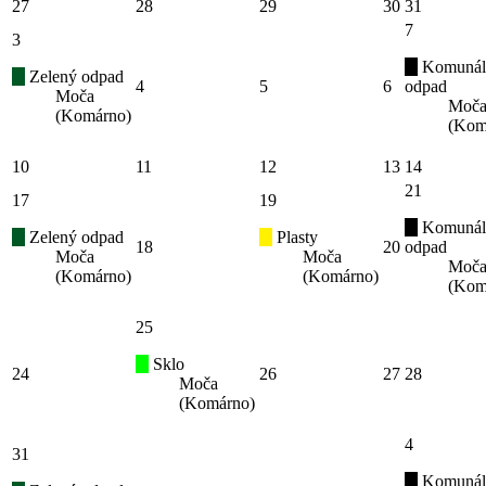
27
28
29
30
31
7
3
Komunál
Zelený odpad
4
5
6
odpad
Moča
Moč
(Komárno)
(Kom
10
11
12
13
14
21
17
19
Komunál
Zelený odpad
Plasty
18
20
odpad
Moča
Moča
Moč
(Komárno)
(Komárno)
(Kom
25
Sklo
24
26
27
28
Moča
(Komárno)
4
31
Komunál