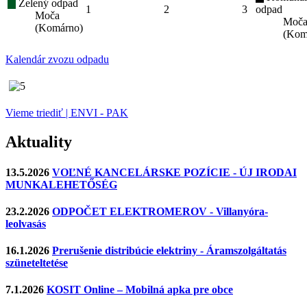
Zelený odpad
1
2
3
odpad
Moča
Moč
(Komárno)
(Kom
Kalendár zvozu odpadu
Vieme triediť | ENVI - PAK
Aktuality
13.5.2026
VOĽNÉ KANCELÁRSKE POZÍCIE - ÚJ IRODAI
MUNKALEHETŐSÉG
23.2.2026
ODPOČET ELEKTROMEROV - Villanyóra-
leolvasás
16.1.2026
Prerušenie distribúcie elektriny - Áramszolgáltatás
szüneteltetése
7.1.2026
KOSIT Online – Mobilná apka pre obce