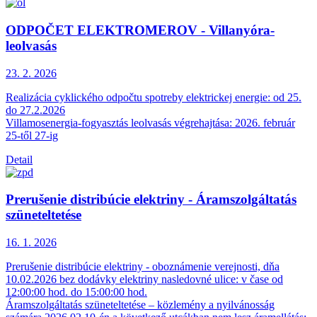
ODPOČET ELEKTROMEROV - Villanyóra-
leolvasás
23. 2.
2026
Realizácia cyklického odpočtu spotreby elektrickej energie: od 25.
do 27.2.2026
Villamosenergia-fogyasztás leolvasás végrehajtása: 2026. február
25-től 27-ig
Detail
Prerušenie distribúcie elektriny - Áramszolgáltatás
szüneteltetése
16. 1.
2026
Prerušenie distribúcie elektriny - oboznámenie verejnosti, dňa
10.02.2026 bez dodávky elektriny nasledovné ulice: v čase od
12:00:00 hod. do 15:00:00 hod.
Áramszolgáltatás szüneteltetése – közlemény a nyilvánosság