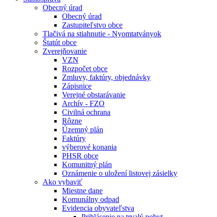
Obecný úrad
Obecný úrad
Zastupiteľstvo obce
Tlačivá na stiahnutie - Nyomtatványok
Štatút obce
Zverejňovanie
VZN
Rozpočet obce
Zmluvy, faktúry, objednávky
Zápisnice
Verejné obstarávanie
Archív - FZO
Civilná ochrana
Rôzne
Územný plán
Faktúry
výberové konania
PHSR obce
Komunitný plán
Oznámenie o uložení listovej zásielky
Ako vybaviť
Miestne dane
Komunálny odpad
Evidencia obyvateľstva
Prihlásenie na trvalý pobyt