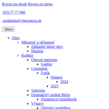
Rovno na obsah
Rovno na menu
035/77 77 990
podatelna@obecmoca.sk
Menu
Obec
Minulosť a súčasnosť
Základné údaje obce
História
Kultúra
Obecné múzeum
Galéria
Csemadok
Fotók
Nótaest
2024
2025
Vadvirág
Dramatický spolok Moča
Dunamocsi Színjátszók
Výstavy
Obrázky gombíkov