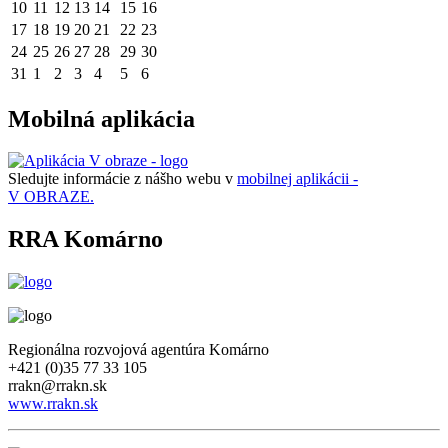
10
11
12
13
14
15
16
17
18
19
20
21
22
23
24
25
26
27
28
29
30
31
1
2
3
4
5
6
Mobilná aplikácia
Sledujte informácie z nášho webu v
mobilnej aplikácii -
V OBRAZE.
RRA Komárno
Regionálna rozvojová agentúra Komárno
+421 (0)35 77 33 105
rrakn@rrakn.sk
www.rrakn.sk