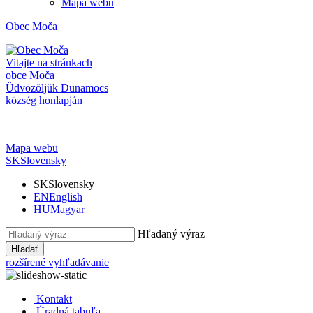
Mapa webu
Obec
Moča
Vitajte na stránkach
obce Moča
Üdvözöljük Dunamocs
község honlapján
Mapa webu
SK
Slovensky
SK
Slovensky
EN
English
HU
Magyar
Hľadaný výraz
Hľadať
rozšírené vyhľadávanie
Kontakt
Úradná tabuľa