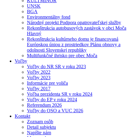
KULTMINOR
UNSK
BGA
Environmentálny fond
Národný projekt Podpora opatrovateľskej služby
Rekonštrukcia autobusových zastávok v obci Moča
Hlavný
Rekonštrukcia kultúrneho domu je financovaná
Európskou úniou z prostriedkov Plánu obnovy a
odolnosti Slovenskej republiky
Multifunkčné ihrisko pre obec Moča
Voľby
Voľby do NR SR v roku 2023
Voľby 2022
Voľby 2023
Informácie pre voliča
Voľby 2017
Voľba prezidenta SR v roku 2024
Voľby do EP v roku 2024
Referendum 2026
Voľby do OSO a VUC 2026
Kontakt
Zoznam osôb
Detail subjektu
Napíšte nám