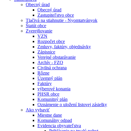
Obecný úrad
Obecný úrad
Zastupiteľstvo obce
Tlačivá na stiahnutie - Nyomtatványok
Štatút obce
Zverejňovanie
VZN
Rozpočet obce
Zmluvy, faktúry, objednávky
Zápisnice
Verejné obstarávanie
Archív - FZO
Civilná ochrana
Rôzne
Územný plán
Faktúry
výberové konania
PHSR obce
Komunitný plán
Oznámenie o uložení listovej zásielky
Ako vybaviť
Miestne dane
Komunálny odpad
Evidencia obyvateľstva
Prihlásenie na trvalý pobyt