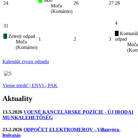
Sklo
24
26
27
28
Moča
(Komárno)
4
31
Komunál
Zelený odpad
1
2
3
odpad
Moča
Moč
(Komárno)
(Kom
Kalendár zvozu odpadu
Vieme triediť | ENVI - PAK
Aktuality
13.5.2026
VOĽNÉ KANCELÁRSKE POZÍCIE - ÚJ IRODAI
MUNKALEHETŐSÉG
23.2.2026
ODPOČET ELEKTROMEROV - Villanyóra-
leolvasás