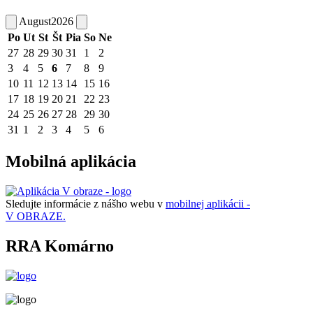
August
2026
Po
Ut
St
Št
Pia
So
Ne
27
28
29
30
31
1
2
3
4
5
6
7
8
9
10
11
12
13
14
15
16
17
18
19
20
21
22
23
24
25
26
27
28
29
30
31
1
2
3
4
5
6
Mobilná aplikácia
Sledujte informácie z nášho webu v
mobilnej aplikácii -
V OBRAZE.
RRA Komárno