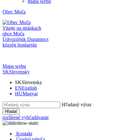
Mapa webu
Obec
Moča
Vitajte na stránkach
obce Moča
Üdvözöljük Dunamocs
község honlapján
Mapa webu
SK
Slovensky
SK
Slovensky
EN
English
HU
Magyar
Hľadaný výraz
Hľadať
rozšírené vyhľadávanie
Kontakt
Úradná tabuľa