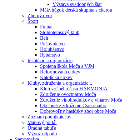
Výstava svadobných šiat
Mákvirágok detská skupina s citarou
Zberný dvor
Šport
Futbal
Stolnotenisový klub
Beh
Poľovníctvo
Holubárstvo
Rybárstvo
Inštitúcie a organizácie
Spojená škola Moča s VJM
Reformovaná cirkev
Katolícka cirkev
Kluby, združenia a organizácie...
Klub voľného času HARMONIA
Združenie ovocinárov Moča
Združenie vinohradníkov a vinárov Moča
Občianske združenie Csokonaiho
Dobrovoľný hasičský zbor obce Moča
Zoznam podnikateľov
Mapový portál
Úradná tabuľa
Vývoz odpadu
Samospráva