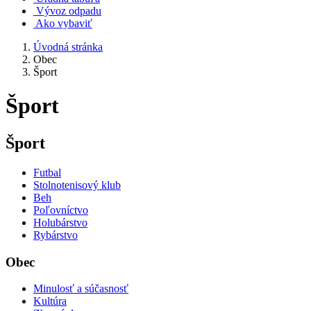
Vývoz odpadu
Ako vybaviť
Úvodná stránka
Obec
Šport
Šport
Šport
Futbal
Stolnotenisový klub
Beh
Poľovníctvo
Holubárstvo
Rybárstvo
Obec
Minulosť a súčasnosť
Kultúra