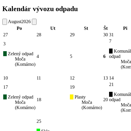
Kalendár vývozu odpadu
August
2026
Po
Ut
St
Št
Pi
27
28
29
30
31
7
3
Komunál
Zelený odpad
4
5
6
odpad
Moča
Moč
(Komárno)
(Kom
10
11
12
13
14
21
17
19
Komunál
Zelený odpad
Plasty
18
20
odpad
Moča
Moča
Moč
(Komárno)
(Komárno)
(Kom
25