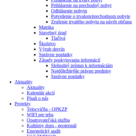
Prihlásenie na prechodný pobyt
Odhlásenie pobytu
Potvrdenie o trvalom⁄prechodnom pobyte
Zrušenie trvalého pobytu na návrh občana
Matrika
Stavebný úrad
Tlačivá
Školstvo
Výrub drevín
Správne poplatky
Zásady poskytovania informácií
Slobodný prístup k informáciám
Najdôležitejšie právne predpisy
Správne poplatky
Aktuality
Aktuality
Kalendár akcií
Písali o nás
Projekty
Telocvičňa - OPKZP
WIFI pre teba
Opatrovateľská služba
Kultúrny dom - geotermál
Energetický audit