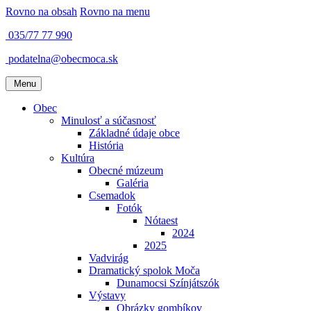
Rovno na obsah
Rovno na menu
035/77 77 990
podatelna@obecmoca.sk
Menu
Obec
Minulosť a súčasnosť
Základné údaje obce
História
Kultúra
Obecné múzeum
Galéria
Csemadok
Fotók
Nótaest
2024
2025
Vadvirág
Dramatický spolok Moča
Dunamocsi Színjátszók
Výstavy
Obrázky gombíkov