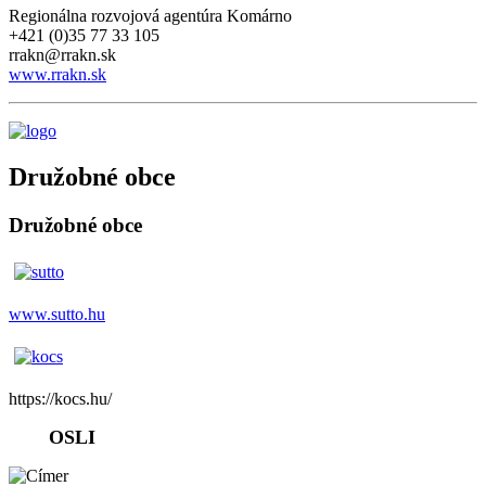
Regionálna rozvojová agentúra Komárno
+421 (0)35 77 33 105
rrakn@rrakn.sk
www.rrakn.sk
Družobné obce
Družobné obce
www.sutto.hu
https://kocs.hu/
OSLI