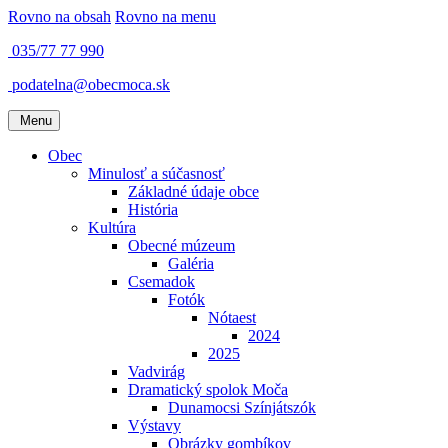
Rovno na obsah
Rovno na menu
035/77 77 990
podatelna@obecmoca.sk
Menu
Obec
Minulosť a súčasnosť
Základné údaje obce
História
Kultúra
Obecné múzeum
Galéria
Csemadok
Fotók
Nótaest
2024
2025
Vadvirág
Dramatický spolok Moča
Dunamocsi Színjátszók
Výstavy
Obrázky gombíkov