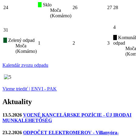
Sklo
24
26
27
28
Moča
(Komárno)
4
31
Komunál
Zelený odpad
1
2
3
odpad
Moča
Moč
(Komárno)
(Kom
Kalendár zvozu odpadu
Vieme triediť | ENVI - PAK
Aktuality
13.5.2026
VOĽNÉ KANCELÁRSKE POZÍCIE - ÚJ IRODAI
MUNKALEHETŐSÉG
23.2.2026
ODPOČET ELEKTROMEROV - Villanyóra-