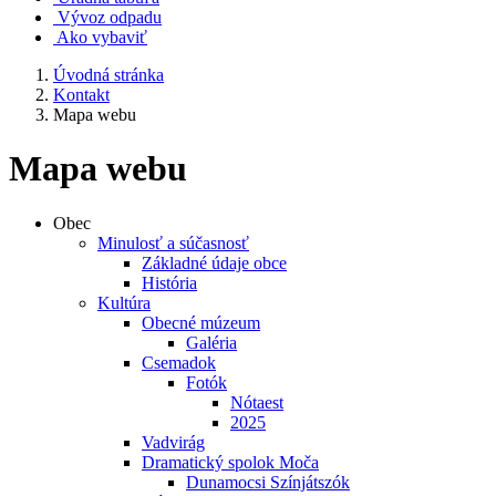
Vývoz odpadu
Ako vybaviť
Úvodná stránka
Kontakt
Mapa webu
Mapa webu
Obec
Minulosť a súčasnosť
Základné údaje obce
História
Kultúra
Obecné múzeum
Galéria
Csemadok
Fotók
Nótaest
2025
Vadvirág
Dramatický spolok Moča
Dunamocsi Színjátszók