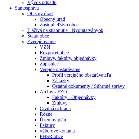
Vývoz odpadu
Samospráva
Obecný úrad
Obecný úrad
Zastupiteľstvo obce
Tlačivá na stiahnutie - Nyomtatványok
Štatút obce
Zverejňovanie
VZN
Rozpočet obce
Zmluvy, faktúry, objednávky
Zápisnice
Verejné obstarávanie
Profil verejného obstarávateľa
Zákazky
Ostatné dokumenty / Súhrnné správy
Archív - FZO
Faktúry - Objednávky
Zmluvy
Civilná ochrana
Rôzne
Územný plán
Faktúry
výberové konania
PHSR obce