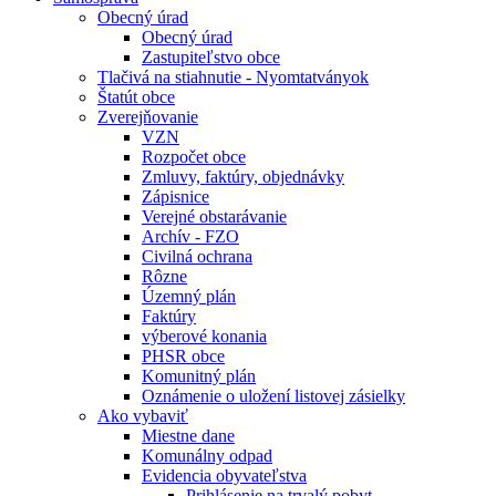
Obecný úrad
Obecný úrad
Zastupiteľstvo obce
Tlačivá na stiahnutie - Nyomtatványok
Štatút obce
Zverejňovanie
VZN
Rozpočet obce
Zmluvy, faktúry, objednávky
Zápisnice
Verejné obstarávanie
Archív - FZO
Civilná ochrana
Rôzne
Územný plán
Faktúry
výberové konania
PHSR obce
Komunitný plán
Oznámenie o uložení listovej zásielky
Ako vybaviť
Miestne dane
Komunálny odpad
Evidencia obyvateľstva
Prihlásenie na trvalý pobyt