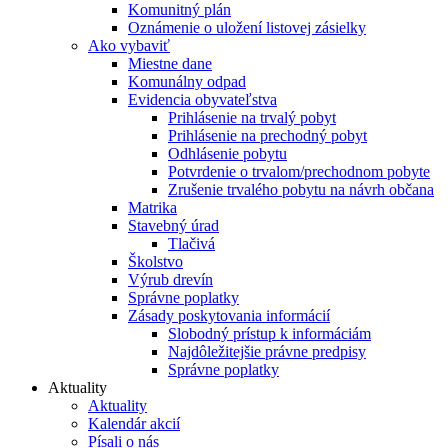
Komunitný plán
Oznámenie o uložení listovej zásielky
Ako vybaviť
Miestne dane
Komunálny odpad
Evidencia obyvateľstva
Prihlásenie na trvalý pobyt
Prihlásenie na prechodný pobyt
Odhlásenie pobytu
Potvrdenie o trvalom/prechodnom pobyte
Zrušenie trvalého pobytu na návrh občana
Matrika
Stavebný úrad
Tlačivá
Školstvo
Výrub drevín
Správne poplatky
Zásady poskytovania informácií
Slobodný prístup k informáciám
Najdôležitejšie právne predpisy
Správne poplatky
Aktuality
Aktuality
Kalendár akcií
Písali o nás