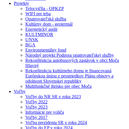
Projekty
Telocvičňa - OPKZP
WIFI pre teba
Opatrovateľská služba
Kultúrny dom - geotermál
Energetický audit
KULTMINOR
UNSK
BGA
Environmentálny fond
Národný projekt Podpora opatrovateľskej služby
Rekonštrukcia autobusových zastávok v obci Moča
Hlavný
Rekonštrukcia kultúrneho domu je financovaná
Európskou úniou z prostriedkov Plánu obnovy a
odolnosti Slovenskej republiky
Multifunkčné ihrisko pre obec Moča
Voľby
Voľby do NR SR v roku 2023
Voľby 2022
Voľby 2023
Informácie pre voliča
Voľby 2017
Voľba prezidenta SR v roku 2024
Voľby do EP v roku 2024