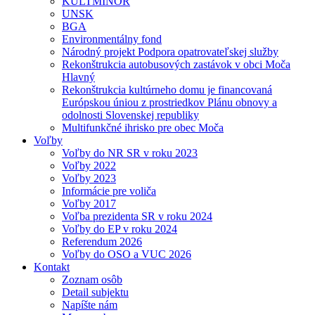
KULTMINOR
UNSK
BGA
Environmentálny fond
Národný projekt Podpora opatrovateľskej služby
Rekonštrukcia autobusových zastávok v obci Moča
Hlavný
Rekonštrukcia kultúrneho domu je financovaná
Európskou úniou z prostriedkov Plánu obnovy a
odolnosti Slovenskej republiky
Multifunkčné ihrisko pre obec Moča
Voľby
Voľby do NR SR v roku 2023
Voľby 2022
Voľby 2023
Informácie pre voliča
Voľby 2017
Voľba prezidenta SR v roku 2024
Voľby do EP v roku 2024
Referendum 2026
Voľby do OSO a VUC 2026
Kontakt
Zoznam osôb
Detail subjektu
Napíšte nám