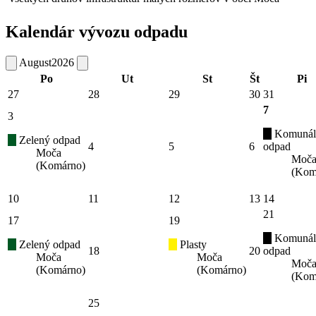
Kalendár vývozu odpadu
August
2026
Po
Ut
St
Št
Pi
27
28
29
30
31
7
3
Komunál
Zelený odpad
4
5
6
odpad
Moča
Moč
(Komárno)
(Kom
10
11
12
13
14
21
17
19
Komunál
Zelený odpad
Plasty
18
20
odpad
Moča
Moča
Moč
(Komárno)
(Komárno)
(Kom
25