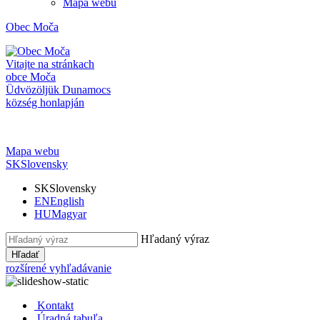
Mapa webu
Obec
Moča
Vitajte na stránkach
obce Moča
Üdvözöljük Dunamocs
község honlapján
Mapa webu
SK
Slovensky
SK
Slovensky
EN
English
HU
Magyar
Hľadaný výraz
Hľadať
rozšírené vyhľadávanie
Kontakt
Úradná tabuľa