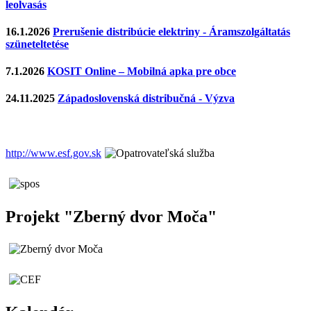
leolvasás
16.1.2026
Prerušenie distribúcie elektriny - Áramszolgáltatás
szüneteltetése
7.1.2026
KOSIT Online – Mobilná apka pre obce
24.11.2025
Západoslovenská distribučná - Výzva
http://www.esf.gov.sk
Projekt "Zberný dvor Moča"