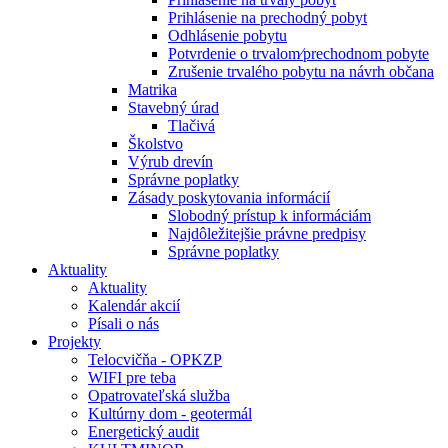
Prihlásenie na prechodný pobyt
Odhlásenie pobytu
Potvrdenie o trvalom⁄prechodnom pobyte
Zrušenie trvalého pobytu na návrh občana
Matrika
Stavebný úrad
Tlačivá
Školstvo
Výrub drevín
Správne poplatky
Zásady poskytovania informácií
Slobodný prístup k informáciám
Najdôležitejšie právne predpisy
Správne poplatky
Aktuality
Aktuality
Kalendár akcií
Písali o nás
Projekty
Telocvičňa - OPKZP
WIFI pre teba
Opatrovateľská služba
Kultúrny dom - geotermál
Energetický audit