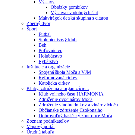
Výstavy
Obrázky gombíkov
Výstava svadobných šiat
Mákvirágok detská skupina s citarou
Zberný dvor
Šport
Futbal
Stolnotenisový klub
Beh
Poľovníctvo
Holubárstvo
Rybárstvo
Inštitúcie a organizácie
Spojená škola Moča s VJM
Reformovaná cirkev
Katolícka cirkev
Kluby, združenia a organizácie...
Klub voľného času HARMONIA
Združenie ovocinárov Moča
Združenie vinohradníkov a vinárov Moča
Občianske združenie Csokonaiho
Dobrovoľný hasičský zbor obce Moča
Zoznam podnikateľov
Mapový portál
Úradná tabuľa