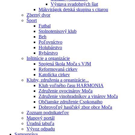
Výstava svadobných šiat
Mákvirágok detská skupina s citarou
Zberný dvor
Šport
Futbal
Stolnotenisový klub
Beh
Poľovníctvo
Holubárstvo
Rybárstvo
Inštitúcie a organizácie
Spojená škola Moča s VJM
Reformovaná cirkev
Katolícka cirkev
Kluby, združenia a organizácie...
Klub voľného času HARMONIA
Združenie ovocinárov Moča
Združenie vinohradníkov a vinárov Moča
Občianske združenie Csokonaiho
Dobrovoľný hasičský zbor obce Moča
Zoznam podnikateľov
Mapový portál
Úradná tabuľa
Vývoz odpadu
Samospráva