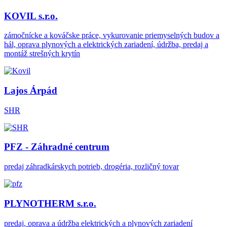
KOVIL s.r.o.
zámočnícke a kováčske práce, vykurovanie priemyselných budov a
hál, oprava plynových a elektrických zariadení, údržba, predaj a
montáž strešných krytín
Lajos Árpád
SHR
PFZ - Záhradné centrum
predaj záhradkárskych potrieb, drogéria, rozličný tovar
PLYNOTHERM s.r.o.
predaj, oprava a údržba elektrických a plynových zariadení