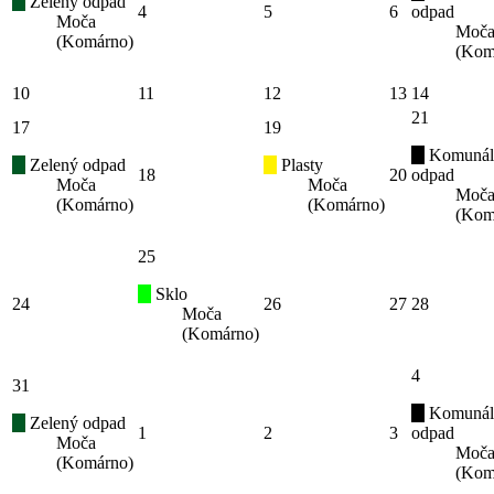
Zelený odpad
4
5
6
odpad
Moča
Moč
(Komárno)
(Kom
10
11
12
13
14
21
17
19
Komunál
Zelený odpad
Plasty
18
20
odpad
Moča
Moča
Moč
(Komárno)
(Komárno)
(Kom
25
Sklo
24
26
27
28
Moča
(Komárno)
4
31
Komunál
Zelený odpad
1
2
3
odpad
Moča
Moč
(Komárno)
(Kom