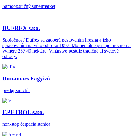
Samoobslužný supermarket
DUFREX s.r.o.
Spoločnosť Dufrex sa zaoberá pestovaním hrozna a jeho
spracovaním na víno od roku 1997. Momentálne pestuje hrozno na
výmere 257,49 hektára. Vinárstvo pestuje tradičné aj svetové
odrody.
Dunamocs Fagyizó
predaj zmrzlín
F.PETROL s.r.o.
non-stop čerpacia stanica