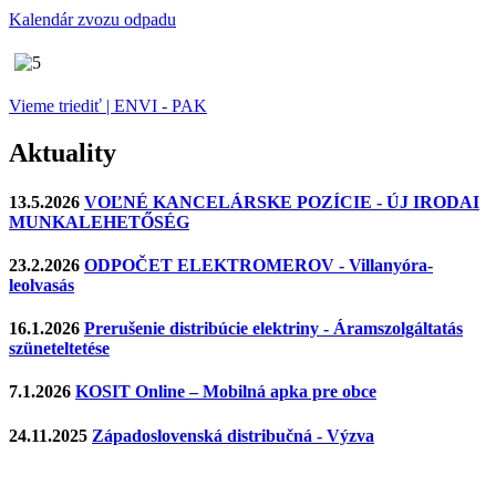
Kalendár zvozu odpadu
Vieme triediť | ENVI - PAK
Aktuality
13.5.2026
VOĽNÉ KANCELÁRSKE POZÍCIE - ÚJ IRODAI
MUNKALEHETŐSÉG
23.2.2026
ODPOČET ELEKTROMEROV - Villanyóra-
leolvasás
16.1.2026
Prerušenie distribúcie elektriny - Áramszolgáltatás
szüneteltetése
7.1.2026
KOSIT Online – Mobilná apka pre obce
24.11.2025
Západoslovenská distribučná - Výzva