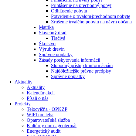
Prihlásenie na prechodný pobyt
Odhlásenie pobytu
Potvrdenie o trvalom⁄prechodnom pobyte
Zrušenie trvalého pobytu na návrh občana
Matrika
Stavebný úrad
Tlačivá
Školstvo
Výrub drevín
Správne poplatky
Zásady poskytovania informácií
Slobodný prístup k informáciám
Najdôležitejšie právne predpisy
Správne poplatky
Aktuality
Aktuality
Kalendár akcií
Písali o nás
Projekty
Telocvičňa - OPKZP
WIFI pre teba
Opatrovateľská služba
Kultúrny dom - geotermál
Energetický audit