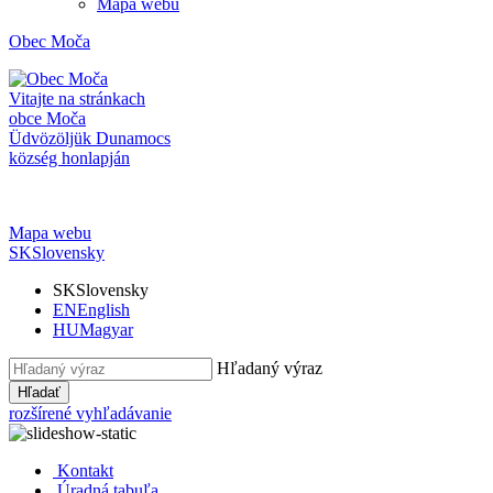
Mapa webu
Obec
Moča
Vitajte na stránkach
obce Moča
Üdvözöljük Dunamocs
község honlapján
Mapa webu
SK
Slovensky
SK
Slovensky
EN
English
HU
Magyar
Hľadaný výraz
Hľadať
rozšírené vyhľadávanie
Kontakt
Úradná tabuľa