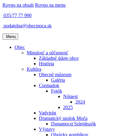
Rovno na obsah
Rovno na menu
035/77 77 990
podatelna@obecmoca.sk
Menu
Obec
Minulosť a súčasnosť
Základné údaje obce
História
Kultúra
Obecné múzeum
Galéria
Csemadok
Fotók
Nótaest
2024
2025
Vadvirág
Dramatický spolok Moča
Dunamocsi Színjátszók
Výstavy
Obrázky gombíkov