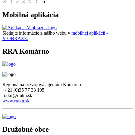
31
1
2
3
4
5
6
Mobilná aplikácia
Sledujte informácie z nášho webu v
mobilnej aplikácii -
V OBRAZE.
RRA Komárno
Regionálna rozvojová agentúra Komárno
+421 (0)35 77 33 105
rrakn@rrakn.sk
www.rrakn.sk
Družobné obce