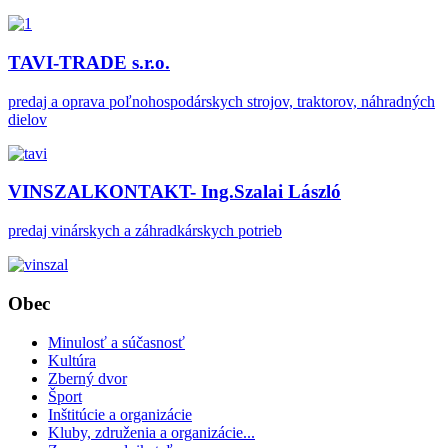
TAVI-TRADE s.r.o.
predaj a oprava poľnohospodárskych strojov, traktorov, náhradných
dielov
VINSZALKONTAKT- Ing.Szalai László
predaj vinárskych a záhradkárskych potrieb
Obec
Minulosť a súčasnosť
Kultúra
Zberný dvor
Šport
Inštitúcie a organizácie
Kluby, združenia a organizácie...