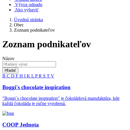
Vývoz odpadu
Ako vybaviť
Úvodná stránka
Obec
Zoznam podnikateľov
Zoznam podnikateľov
Názov
Hľadať
B
C
D
F
H
I
K
L
P
R
S
T
V
Boggi's chocolate inspiration
"Boggi´s chocolate inspiration" je čokoládová manufaktúra, kde
každá čokoláda je ručne vyrobená.
COOP Jednota