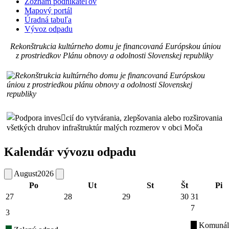
Zoznam podnikateľov
Mapový portál
Úradná tabuľa
Vývoz odpadu
Rekonštrukcia kultúrneho domu je financovaná Európskou úniou
z prostriedkov Plánu obnovy a odolnosti Slovenskej republiky
Kalendár vývozu odpadu
August
2026
Po
Ut
St
Št
Pi
27
28
29
30
31
7
3
Komunál