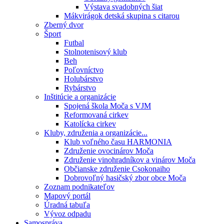
Výstava svadobných šiat
Mákvirágok detská skupina s citarou
Zberný dvor
Šport
Futbal
Stolnotenisový klub
Beh
Poľovníctvo
Holubárstvo
Rybárstvo
Inštitúcie a organizácie
Spojená škola Moča s VJM
Reformovaná cirkev
Katolícka cirkev
Kluby, združenia a organizácie...
Klub voľného času HARMONIA
Združenie ovocinárov Moča
Združenie vinohradníkov a vinárov Moča
Občianske združenie Csokonaiho
Dobrovoľný hasičský zbor obce Moča
Zoznam podnikateľov
Mapový portál
Úradná tabuľa
Vývoz odpadu
Samospráva