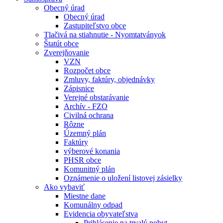
Obecný úrad
Obecný úrad
Zastupiteľstvo obce
Tlačivá na stiahnutie - Nyomtatványok
Štatút obce
Zverejňovanie
VZN
Rozpočet obce
Zmluvy, faktúry, objednávky
Zápisnice
Verejné obstarávanie
Archív - FZO
Civilná ochrana
Rôzne
Územný plán
Faktúry
výberové konania
PHSR obce
Komunitný plán
Oznámenie o uložení listovej zásielky
Ako vybaviť
Miestne dane
Komunálny odpad
Evidencia obyvateľstva
Prihlásenie na trvalý pobyt