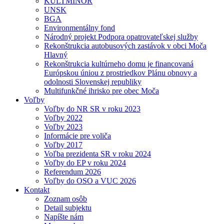
KULTMINOR
UNSK
BGA
Environmentálny fond
Národný projekt Podpora opatrovateľskej služby
Rekonštrukcia autobusových zastávok v obci Moča
Hlavný
Rekonštrukcia kultúrneho domu je financovaná
Európskou úniou z prostriedkov Plánu obnovy a
odolnosti Slovenskej republiky
Multifunkčné ihrisko pre obec Moča
Voľby
Voľby do NR SR v roku 2023
Voľby 2022
Voľby 2023
Informácie pre voliča
Voľby 2017
Voľba prezidenta SR v roku 2024
Voľby do EP v roku 2024
Referendum 2026
Voľby do OSO a VUC 2026
Kontakt
Zoznam osôb
Detail subjektu
Napíšte nám