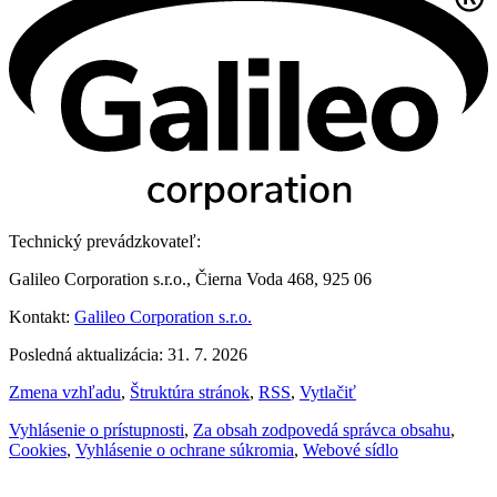
Technický prevádzkovateľ:
Galileo Corporation s.r.o., Čierna Voda 468, 925 06
Kontakt:
Galileo Corporation s.r.o.
Posledná aktualizácia: 31. 7. 2026
Zmena vzhľadu
,
Štruktúra stránok
,
RSS
,
Vytlačiť
Vyhlásenie o prístupnosti
,
Za obsah zodpovedá správca obsahu
,
Cookies
,
Vyhlásenie o ochrane súkromia
,
Webové sídlo