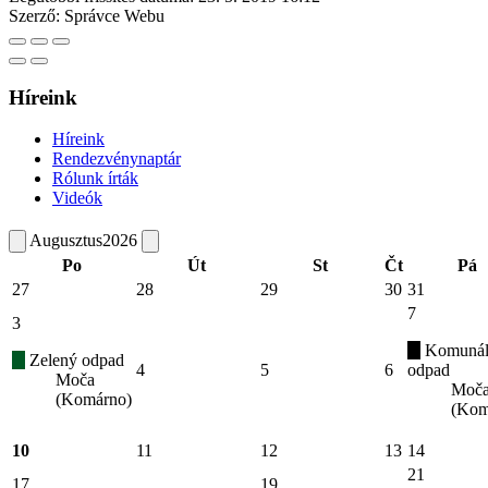
Szerző:
Správce Webu
Híreink
Híreink
Rendezvénynaptár
Rólunk írták
Videók
Augusztus
2026
Po
Út
St
Čt
Pá
27
28
29
30
31
7
3
Komunál
Zelený odpad
4
5
6
odpad
Moča
Moč
(Komárno)
(Kom
10
11
12
13
14
21
17
19