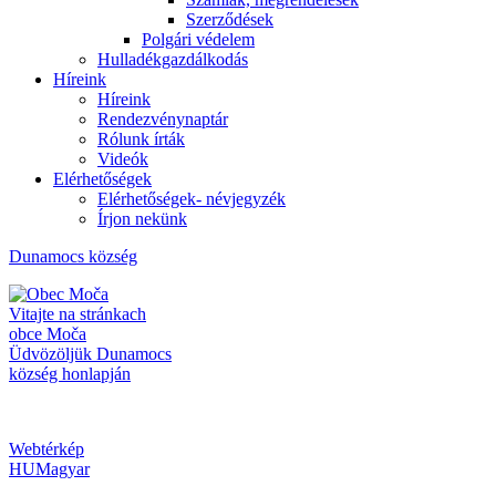
Szerződések
Polgári védelem
Hulladékgazdálkodás
Híreink
Híreink
Rendezvénynaptár
Rólunk írták
Videók
Elérhetőségek
Elérhetőségek- névjegyzék
Írjon nekünk
Dunamocs
község
Vitajte na stránkach
obce Moča
Üdvözöljük Dunamocs
község honlapján
Webtérkép
HU
Magyar