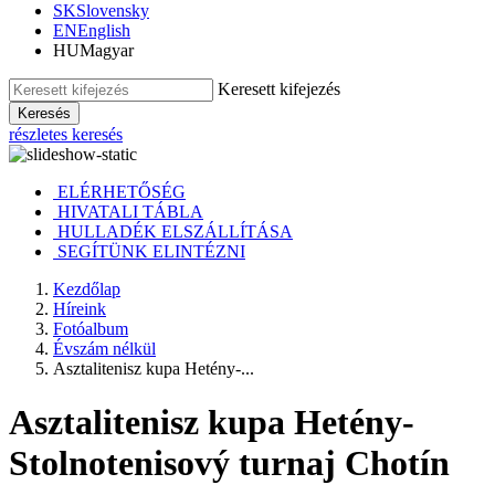
SK
Slovensky
EN
English
HU
Magyar
Keresett kifejezés
Keresés
részletes keresés
ELÉRHETŐSÉG
HIVATALI TÁBLA
HULLADÉK ELSZÁLLÍTÁSA
SEGÍTÜNK ELINTÉZNI
Kezdőlap
Híreink
Fotóalbum
Évszám nélkül
Asztalitenisz kupa Hetény-...
Asztalitenisz kupa Hetény-
Stolnotenisový turnaj Chotín