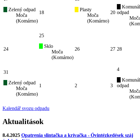
Komunál
Zelený odpad
Plasty
18
20
odpad
Moča
Moča
Moč
(Komárno)
(Komárno)
(Kom
25
Sklo
24
26
27
28
Moča
(Komárno)
4
31
Komunál
Zelený odpad
1
2
3
odpad
Moča
Moč
(Komárno)
(Kom
Kalendář svozu odpadu
Aktualitások
8.4.2025
Opatrenia slintačka a krívačka - Óvintézkedések száj