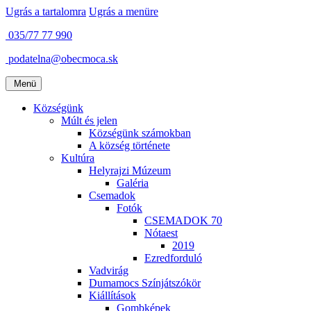
Ugrás a tartalomra
Ugrás a menüre
035/77 77 990
podatelna@obecmoca.sk
Menü
Községünk
Múlt és jelen
Községünk számokban
A község története
Kultúra
Helyrajzi Múzeum
Galéria
Csemadok
Fotók
CSEMADOK 70
Nótaest
2019
Ezredforduló
Vadvirág
Dumamocs Színjátszókör
Kiállítások
Gombképek