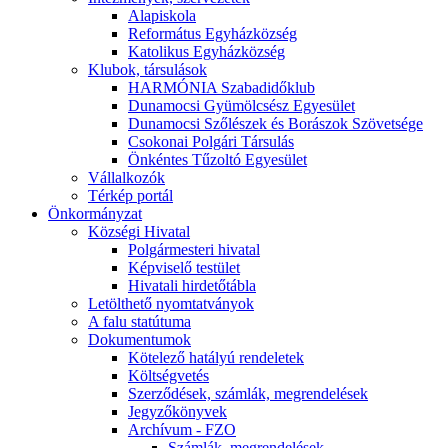
Alapiskola
Református Egyházközség
Katolikus Egyházközség
Klubok, társulások
HARMÓNIA Szabadidőklub
Dunamocsi Gyümölcsész Egyesület
Dunamocsi Szőlészek és Borászok Szövetsége
Csokonai Polgári Társulás
Önkéntes Tűzoltó Egyesület
Vállalkozók
Térkép portál
Önkormányzat
Községi Hivatal
Polgármesteri hivatal
Képviselő testület
Hivatali hirdetőtábla
Letölthető nyomtatványok
A falu statútuma
Dokumentumok
Kötelező hatályú rendeletek
Költségvetés
Szerződések, számlák, megrendelések
Jegyzőkönyvek
Archívum - FZO
Számlák, megrendelések