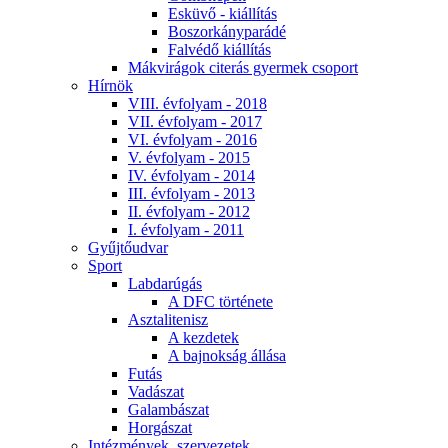
Esküvő - kiállítás
Boszorkányparádé
Falvédő kiállítás
Mákvirágok citerás gyermek csoport
Hírnök
VIII. évfolyam - 2018
VII. évfolyam - 2017
VI. évfolyam - 2016
V. évfolyam - 2015
IV. évfolyam - 2014
III. évfolyam - 2013
II. évfolyam - 2012
I. évfolyam - 2011
Gyűjtőudvar
Sport
Labdarúgás
A DFC története
Asztalitenisz
A kezdetek
A bajnokság állása
Futás
Vadászat
Galambászat
Horgászat
Intézmények, szervezetek