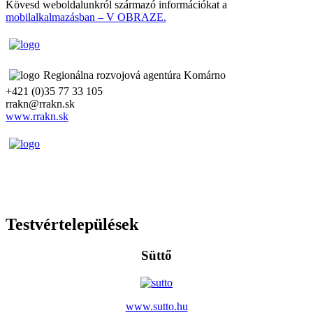
Kövesd weboldalunkról származó információkat a
mobilalkalmazásban – V OBRAZE.
Regionálna rozvojová agentúra Komárno
+421 (0)35 77 33 105
rrakn@rrakn.sk
www.rrakn.sk
Testvértelepülések
Süttő
www.sutto.hu