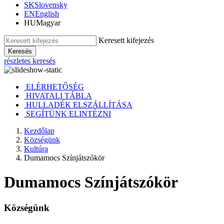
SK
Slovensky
EN
English
HU
Magyar
Keresett kifejezés
Keresés
részletes keresés
ELÉRHETŐSÉG
HIVATALI TÁBLA
HULLADÉK ELSZÁLLÍTÁSA
SEGÍTÜNK ELINTÉZNI
Kezdőlap
Községünk
Kultúra
Dumamocs Színjátszókör
Dumamocs Színjátszókör
Községünk