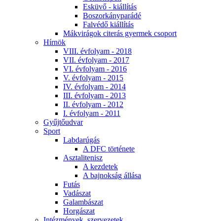
Esküvő - kiállítás
Boszorkányparádé
Falvédő kiállítás
Mákvirágok citerás gyermek csoport
Hírnök
VIII. évfolyam - 2018
VII. évfolyam - 2017
VI. évfolyam - 2016
V. évfolyam - 2015
IV. évfolyam - 2014
III. évfolyam - 2013
II. évfolyam - 2012
I. évfolyam - 2011
Gyűjtőudvar
Sport
Labdarúgás
A DFC története
Asztalitenisz
A kezdetek
A bajnokság állása
Futás
Vadászat
Galambászat
Horgászat
Intézmények, szervezetek