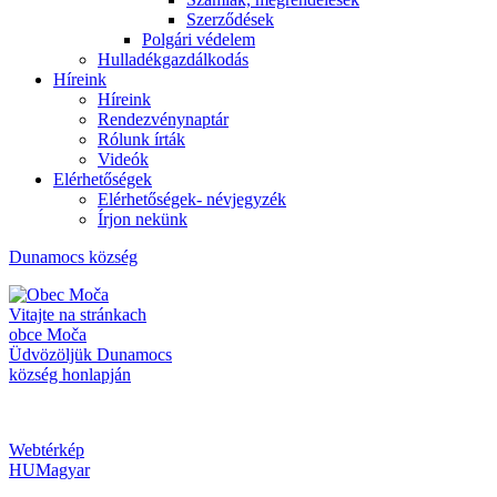
Szerződések
Polgári védelem
Hulladékgazdálkodás
Híreink
Híreink
Rendezvénynaptár
Rólunk írták
Videók
Elérhetőségek
Elérhetőségek- névjegyzék
Írjon nekünk
Dunamocs
község
Vitajte na stránkach
obce Moča
Üdvözöljük Dunamocs
község honlapján
Webtérkép
HU
Magyar