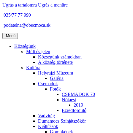
Ugrás a tartalomra
Ugrás a menüre
035/77 77 990
podatelna@obecmoca.sk
Menü
Községünk
Múlt és jelen
Községünk számokban
A község története
Kultúra
Helyrajzi Múzeum
Galéria
Csemadok
Fotók
CSEMADOK 70
Nótaest
2019
Ezredforduló
Vadvirág
Dumamocs Színjátszókör
Kiállítások
Gombképek