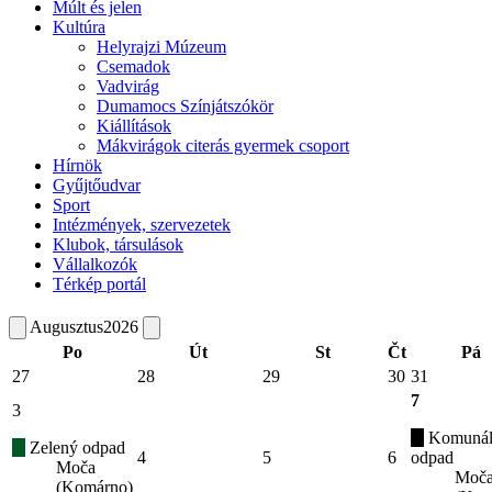
Múlt és jelen
Kultúra
Helyrajzi Múzeum
Csemadok
Vadvirág
Dumamocs Színjátszókör
Kiállítások
Mákvirágok citerás gyermek csoport
Hírnök
Gyűjtőudvar
Sport
Intézmények, szervezetek
Klubok, társulások
Vállalkozók
Térkép portál
Augusztus
2026
Po
Út
St
Čt
Pá
27
28
29
30
31
7
3
Komunál
Zelený odpad
4
5
6
odpad
Moča
Moč
(Komárno)