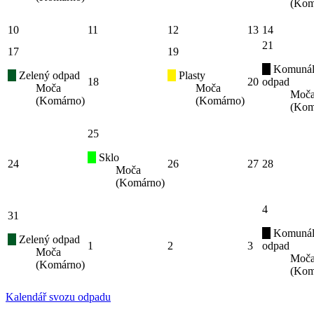
(Kom
10
11
12
13
14
21
17
19
Komunál
Zelený odpad
Plasty
18
20
odpad
Moča
Moča
Moč
(Komárno)
(Komárno)
(Kom
25
Sklo
24
26
27
28
Moča
(Komárno)
4
31
Komunál
Zelený odpad
1
2
3
odpad
Moča
Moč
(Komárno)
(Kom
Kalendář svozu odpadu