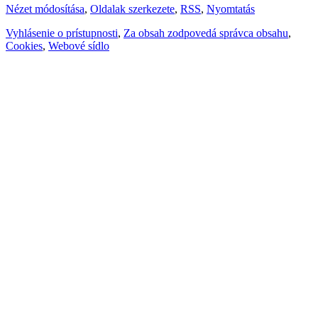
Nézet módosítása
,
Oldalak szerkezete
,
RSS
,
Nyomtatás
Vyhlásenie o prístupnosti
,
Za obsah zodpovedá správca obsahu
,
Cookies
,
Webové sídlo