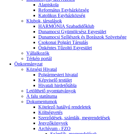
Alapiskola
Református Egyházközség
Katolikus Egyházközség
Klubok, társulások
HARMÓNIA Szabadidőklub
Dunamocsi Gyümölcsész Egyesület
Dunamocsi Szőlészek és Borászok Szövetsége
Csokonai Polgári Társulás
Önkéntes Tűzoltó Egyesület
Vállalkozók
Térkép portál
Önkormányzat
Községi Hivatal
Polgármesteri hivatal
Képviselő testület
Hivatali hirdetőtábla
Letölthető nyomtatványok
A falu statútuma
Dokumentumok
Kötelező hatályú rendeletek
Költségvetés
Szerződések, számlák, megrendelések
Jegyzőkönyvek
Archívum - FZO
Számlák, megrendelések