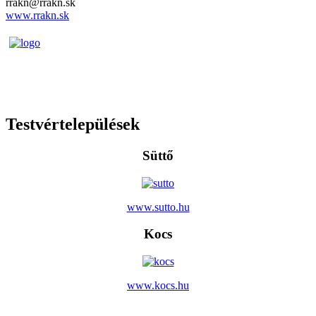
rrakn@rrakn.sk
www.rrakn.sk
Testvértelepülések
Süttő
www.sutto.hu
Kocs
www.kocs.hu