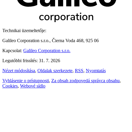
Technikai üzemeltetője:
Galileo Corporation s.r.o., Čierna Voda 468, 925 06
Kapcsolat:
Galileo Corporation s.r.o.
Legutóbbi frissítés: 31. 7. 2026
Nézet módosítása
,
Oldalak szerkezete
,
RSS
,
Nyomtatás
Vyhlásenie o prístupnosti
,
Za obsah zodpovedá správca obsahu
,
Cookies
,
Webové sídlo