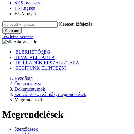
SK
Slovensky
EN
English
HU
Magyar
Keresett kifejezés
Keresés
részletes keresés
ELÉRHETŐSÉG
HIVATALI TÁBLA
HULLADÉK ELSZÁLLÍTÁSA
SEGÍTÜNK ELINTÉZNI
Kezdőlap
Önkormányzat
Dokumentumok
Szerződések, számlák, megrendelések
Megrendelések
Megrendelések
Szerződések