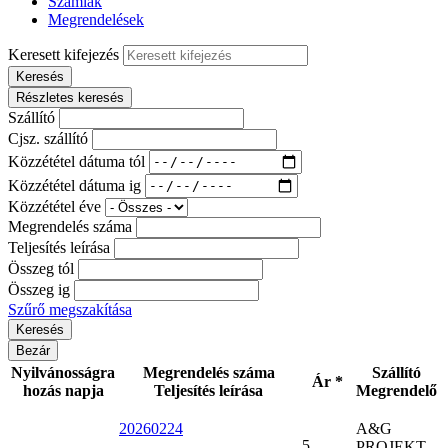
Számlák
Megrendelések
Keresett kifejezés
Keresés
Részletes keresés
Szállító
Cjsz. szállító
Közzététel dátuma tól
Közzététel dátuma ig
Közzététel éve
Megrendelés száma
Teljesítés leírása
Összeg tól
Összeg ig
Szűrő megszakítása
Bezár
Nyilvánosságra
Megrendelés száma
Szállító
Ár *
hozás napja
Teljesítés leírása
Megrendelő
20260224
A&G
5
PROJEKT,