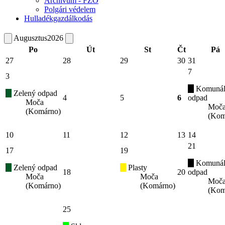
Archívum - FZO
Polgári védelem
Hulladékgazdálkodás
Augusztus
2026
Po
Út
St
Čt
Pá
27
28
29
30
31
7
3
Komunál
Zelený odpad
4
5
6
odpad
Moča
Moč
(Komárno)
(Kom
10
11
12
13
14
21
17
19
Komunál
Zelený odpad
Plasty
18
20
odpad
Moča
Moča
Moč
(Komárno)
(Komárno)
(Kom
25