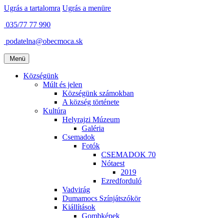
Ugrás a tartalomra
Ugrás a menüre
035/77 77 990
podatelna@obecmoca.sk
Menü
Községünk
Múlt és jelen
Községünk számokban
A község története
Kultúra
Helyrajzi Múzeum
Galéria
Csemadok
Fotók
CSEMADOK 70
Nótaest
2019
Ezredforduló
Vadvirág
Dumamocs Színjátszókör
Kiállítások
Gombképek