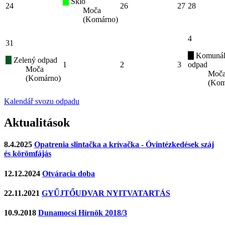
Sklo
24
26
27
28
Moča
(Komárno)
4
31
Komunál
Zelený odpad
1
2
3
odpad
Moča
Moč
(Komárno)
(Kom
Kalendář svozu odpadu
Aktualitások
8.4.2025
Opatrenia slintačka a krívačka - Óvintézkedések száj
és körömfájás
12.12.2024
Otváracia doba
22.11.2021
GYŰJTŐUDVAR NYITVATARTÁS
10.9.2018
Dunamocsi Hírnök 2018/3