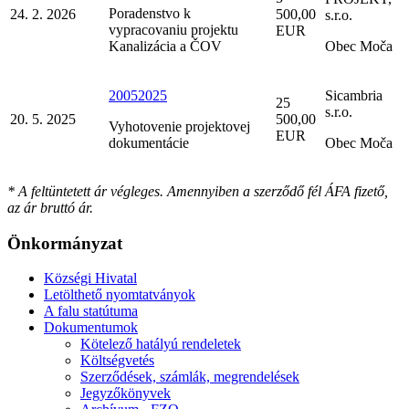
Poradenstvo k
24. 2. 2026
500,00
s.r.o.
vypracovaniu projektu
EUR
Kanalizácia a ČOV
Obec Moča
20052025
Sicambria
25
s.r.o.
20. 5. 2025
500,00
Vyhotovenie projektovej
EUR
dokumentácie
Obec Moča
* A feltüntetett ár végleges. Amennyiben a szerződő fél ÁFA fizető,
az ár bruttó ár.
Önkormányzat
Községi Hivatal
Letölthető nyomtatványok
A falu statútuma
Dokumentumok
Kötelező hatályú rendeletek
Költségvetés
Szerződések, számlák, megrendelések
Jegyzőkönyvek