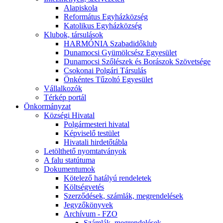
Alapiskola
Református Egyházközség
Katolikus Egyházközség
Klubok, társulások
HARMÓNIA Szabadidőklub
Dunamocsi Gyümölcsész Egyesület
Dunamocsi Szőlészek és Borászok Szövetsége
Csokonai Polgári Társulás
Önkéntes Tűzoltó Egyesület
Vállalkozók
Térkép portál
Önkormányzat
Községi Hivatal
Polgármesteri hivatal
Képviselő testület
Hivatali hirdetőtábla
Letölthető nyomtatványok
A falu statútuma
Dokumentumok
Kötelező hatályú rendeletek
Költségvetés
Szerződések, számlák, megrendelések
Jegyzőkönyvek
Archívum - FZO
Számlák, megrendelések