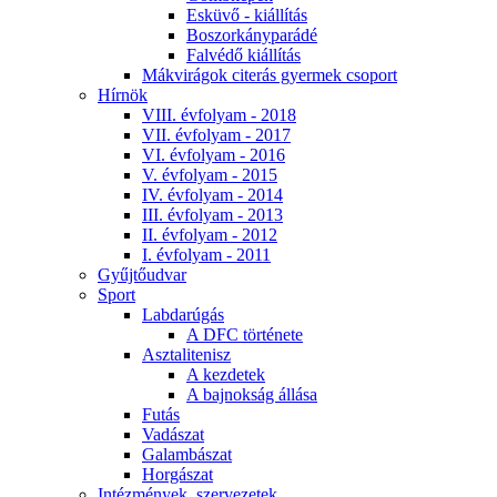
Esküvő - kiállítás
Boszorkányparádé
Falvédő kiállítás
Mákvirágok citerás gyermek csoport
Hírnök
VIII. évfolyam - 2018
VII. évfolyam - 2017
VI. évfolyam - 2016
V. évfolyam - 2015
IV. évfolyam - 2014
III. évfolyam - 2013
II. évfolyam - 2012
I. évfolyam - 2011
Gyűjtőudvar
Sport
Labdarúgás
A DFC története
Asztalitenisz
A kezdetek
A bajnokság állása
Futás
Vadászat
Galambászat
Horgászat
Intézmények, szervezetek