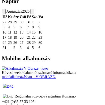
Naptár
Augusztus
2026
Hé
Ke
Sze
Csü
Pé
Szo
Va
27
28
29
30
31
1
2
3
4
5
6
7
8
9
10
11
12
13
14
15
16
17
18
19
20
21
22
23
24
25
26
27
28
29
30
31
1
2
3
4
5
6
Mobilos alkalmazás
Kövesd weboldalunkról származó információkat a
mobilalkalmazásban – V OBRAZE.
Regionálna rozvojová agentúra Komárno
+421 (0)35 77 33 105