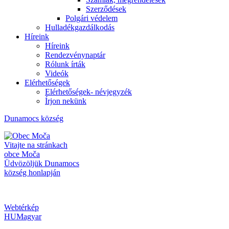
Szerződések
Polgári védelem
Hulladékgazdálkodás
Híreink
Híreink
Rendezvénynaptár
Rólunk írták
Videók
Elérhetőségek
Elérhetőségek- névjegyzék
Írjon nekünk
Dunamocs
község
Vitajte na stránkach
obce Moča
Üdvözöljük Dunamocs
község honlapján
Webtérkép
HU
Magyar