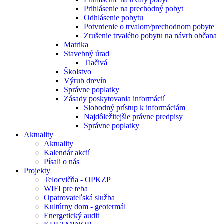
Prihlásenie na prechodný pobyt
Odhlásenie pobytu
Potvrdenie o trvalom⁄prechodnom pobyte
Zrušenie trvalého pobytu na návrh občana
Matrika
Stavebný úrad
Tlačivá
Školstvo
Výrub drevín
Správne poplatky
Zásady poskytovania informácií
Slobodný prístup k informáciám
Najdôležitejšie právne predpisy
Správne poplatky
Aktuality
Aktuality
Kalendár akcií
Písali o nás
Projekty
Telocvičňa - OPKZP
WIFI pre teba
Opatrovateľská služba
Kultúrny dom - geotermál
Energetický audit