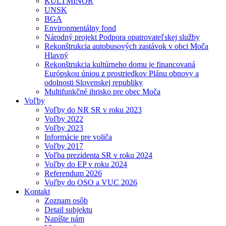
KULTMINOR
UNSK
BGA
Environmentálny fond
Národný projekt Podpora opatrovateľskej služby
Rekonštrukcia autobusových zastávok v obci Moča
Hlavný
Rekonštrukcia kultúrneho domu je financovaná
Európskou úniou z prostriedkov Plánu obnovy a
odolnosti Slovenskej republiky
Multifunkčné ihrisko pre obec Moča
Voľby
Voľby do NR SR v roku 2023
Voľby 2022
Voľby 2023
Informácie pre voliča
Voľby 2017
Voľba prezidenta SR v roku 2024
Voľby do EP v roku 2024
Referendum 2026
Voľby do OSO a VUC 2026
Kontakt
Zoznam osôb
Detail subjektu
Napíšte nám