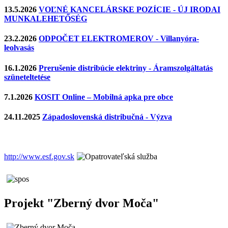
13.5.2026
VOĽNÉ KANCELÁRSKE POZÍCIE - ÚJ IRODAI
MUNKALEHETŐSÉG
23.2.2026
ODPOČET ELEKTROMEROV - Villanyóra-
leolvasás
16.1.2026
Prerušenie distribúcie elektriny - Áramszolgáltatás
szüneteltetése
7.1.2026
KOSIT Online – Mobilná apka pre obce
24.11.2025
Západoslovenská distribučná - Výzva
http://www.esf.gov.sk
Projekt "Zberný dvor Moča"