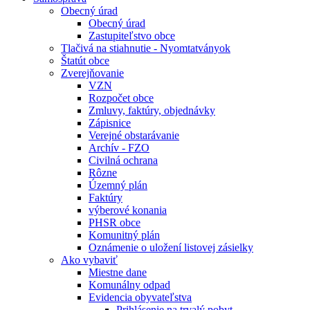
Obecný úrad
Obecný úrad
Zastupiteľstvo obce
Tlačivá na stiahnutie - Nyomtatványok
Štatút obce
Zverejňovanie
VZN
Rozpočet obce
Zmluvy, faktúry, objednávky
Zápisnice
Verejné obstarávanie
Archív - FZO
Civilná ochrana
Rôzne
Územný plán
Faktúry
výberové konania
PHSR obce
Komunitný plán
Oznámenie o uložení listovej zásielky
Ako vybaviť
Miestne dane
Komunálny odpad
Evidencia obyvateľstva
Prihlásenie na trvalý pobyt