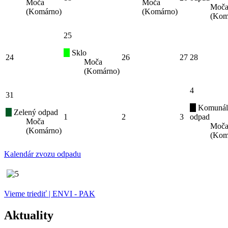
Moča
Moča
Moč
(Komárno)
(Komárno)
(Kom
25
Sklo
24
26
27
28
Moča
(Komárno)
4
31
Komunál
Zelený odpad
1
2
3
odpad
Moča
Moč
(Komárno)
(Kom
Kalendár zvozu odpadu
Vieme triediť | ENVI - PAK
Aktuality