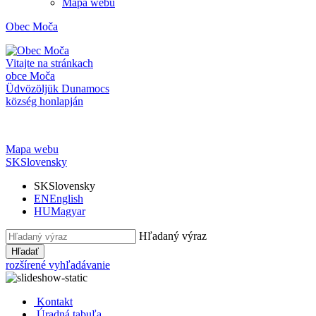
Mapa webu
Obec
Moča
Vitajte na stránkach
obce Moča
Üdvözöljük Dunamocs
község honlapján
Mapa webu
SK
Slovensky
SK
Slovensky
EN
English
HU
Magyar
Hľadaný výraz
Hľadať
rozšírené vyhľadávanie
Kontakt
Úradná tabuľa