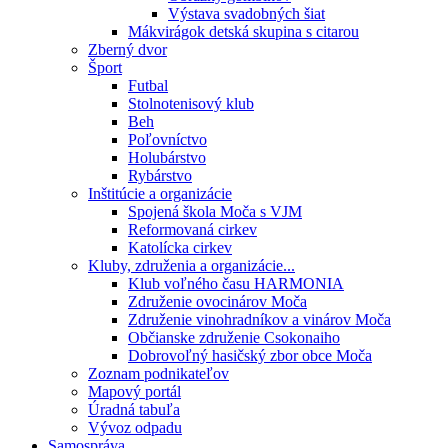
Výstava svadobných šiat
Mákvirágok detská skupina s citarou
Zberný dvor
Šport
Futbal
Stolnotenisový klub
Beh
Poľovníctvo
Holubárstvo
Rybárstvo
Inštitúcie a organizácie
Spojená škola Moča s VJM
Reformovaná cirkev
Katolícka cirkev
Kluby, združenia a organizácie...
Klub voľného času HARMONIA
Združenie ovocinárov Moča
Združenie vinohradníkov a vinárov Moča
Občianske združenie Csokonaiho
Dobrovoľný hasičský zbor obce Moča
Zoznam podnikateľov
Mapový portál
Úradná tabuľa
Vývoz odpadu
Samospráva