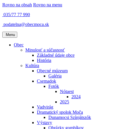
Rovno na obsah
Rovno na menu
035/77 77 990
podatelna@obecmoca.sk
Menu
Obec
Minulosť a súčasnosť
Základné údaje obce
História
Kultúra
Obecné múzeum
Galéria
Csemadok
Fotók
Nótaest
2024
2025
Vadvirág
Dramatický spolok Moča
Dunamocsi Színjátszók
Výstavy
Obrázky gombíkov