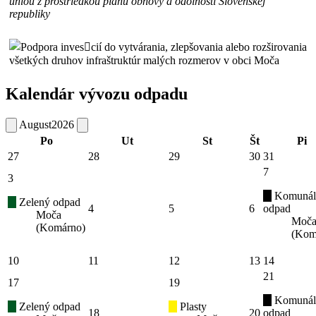
Kalendár vývozu odpadu
August
2026
Po
Ut
St
Št
Pi
27
28
29
30
31
7
3
Komunál
Zelený odpad
4
5
6
odpad
Moča
Moč
(Komárno)
(Kom
10
11
12
13
14
21
17
19
Komunál
Zelený odpad
Plasty
18
20
odpad