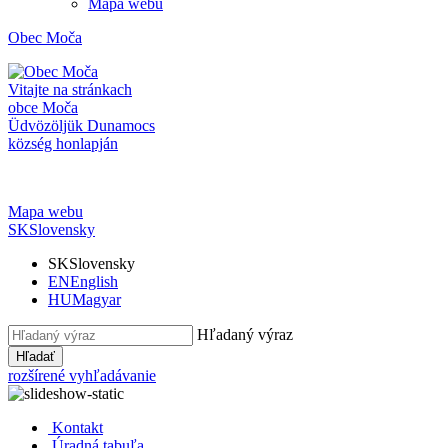
Mapa webu
Obec
Moča
Vitajte na stránkach
obce Moča
Üdvözöljük Dunamocs
község honlapján
Mapa webu
SK
Slovensky
SK
Slovensky
EN
English
HU
Magyar
Hľadaný výraz
Hľadať
rozšírené vyhľadávanie
Kontakt
Úradná tabuľa