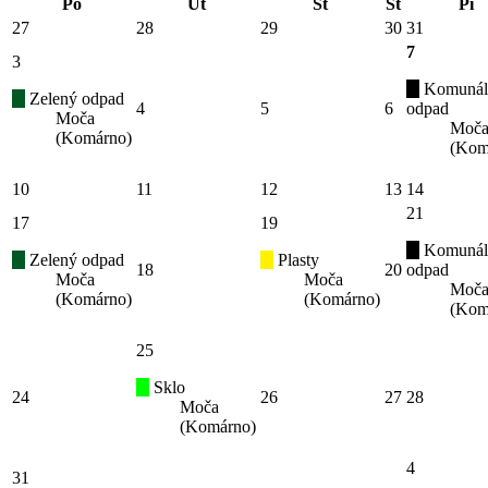
Po
Ut
St
Št
Pi
27
28
29
30
31
7
3
Komunál
Zelený odpad
4
5
6
odpad
Moča
Moč
(Komárno)
(Kom
10
11
12
13
14
21
17
19
Komunál
Zelený odpad
Plasty
18
20
odpad
Moča
Moča
Moč
(Komárno)
(Komárno)
(Kom
25
Sklo
24
26
27
28
Moča
(Komárno)
4
31