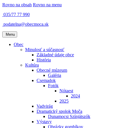
Rovno na obsah
Rovno na menu
035/77 77 990
podatelna@obecmoca.sk
Menu
Obec
Minulosť a súčasnosť
Základné údaje obce
História
Kultúra
Obecné múzeum
Galéria
Csemadok
Fotók
Nótaest
2024
2025
Vadvirág
Dramatický spolok Moča
Dunamocsi Színjátszók
Výstavy
Obrázky gombíkov