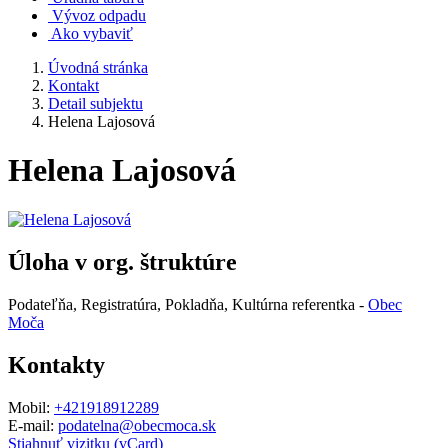
Vývoz odpadu
Ako vybaviť
Úvodná stránka
Kontakt
Detail subjektu
Helena Lajosová
Helena Lajosová
Úloha v org. štruktúre
Podateľňa, Registratúra, Pokladňa, Kultúrna referentka -
Obec
Moča
Kontakty
Mobil:
+421918912289
E-mail:
podatelna@obecmoca.sk
Stiahnuť vizitku (vCard)