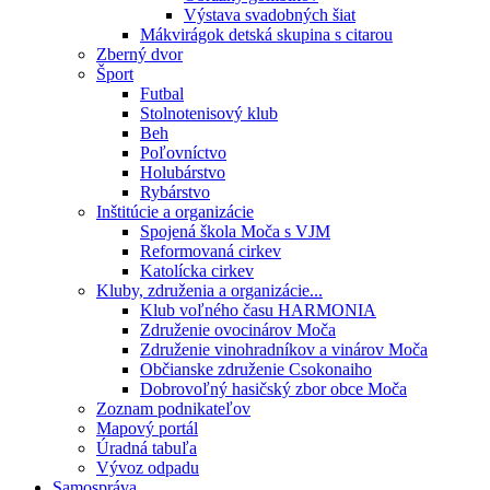
Výstava svadobných šiat
Mákvirágok detská skupina s citarou
Zberný dvor
Šport
Futbal
Stolnotenisový klub
Beh
Poľovníctvo
Holubárstvo
Rybárstvo
Inštitúcie a organizácie
Spojená škola Moča s VJM
Reformovaná cirkev
Katolícka cirkev
Kluby, združenia a organizácie...
Klub voľného času HARMONIA
Združenie ovocinárov Moča
Združenie vinohradníkov a vinárov Moča
Občianske združenie Csokonaiho
Dobrovoľný hasičský zbor obce Moča
Zoznam podnikateľov
Mapový portál
Úradná tabuľa
Vývoz odpadu
Samospráva