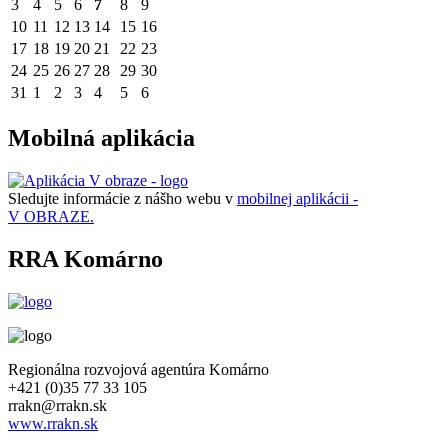
3
4
5
6
7
8
9
10
11
12
13
14
15
16
17
18
19
20
21
22
23
24
25
26
27
28
29
30
31
1
2
3
4
5
6
Mobilná aplikácia
Sledujte informácie z nášho webu v
mobilnej aplikácii -
V OBRAZE.
RRA Komárno
Regionálna rozvojová agentúra Komárno
+421 (0)35 77 33 105
rrakn@rrakn.sk
www.rrakn.sk