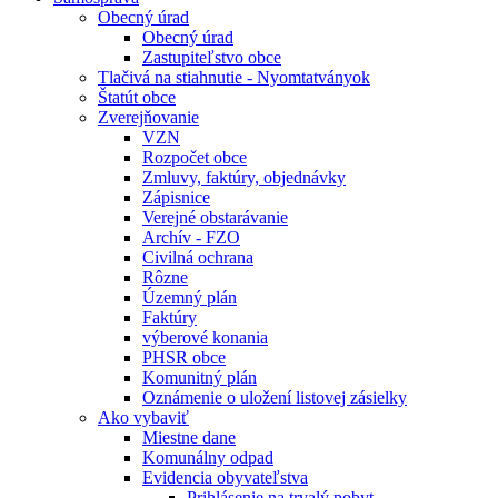
Obecný úrad
Obecný úrad
Zastupiteľstvo obce
Tlačivá na stiahnutie - Nyomtatványok
Štatút obce
Zverejňovanie
VZN
Rozpočet obce
Zmluvy, faktúry, objednávky
Zápisnice
Verejné obstarávanie
Archív - FZO
Civilná ochrana
Rôzne
Územný plán
Faktúry
výberové konania
PHSR obce
Komunitný plán
Oznámenie o uložení listovej zásielky
Ako vybaviť
Miestne dane
Komunálny odpad
Evidencia obyvateľstva
Prihlásenie na trvalý pobyt