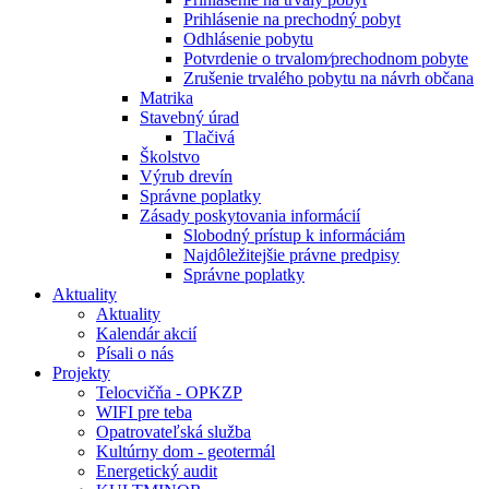
Prihlásenie na prechodný pobyt
Odhlásenie pobytu
Potvrdenie o trvalom⁄prechodnom pobyte
Zrušenie trvalého pobytu na návrh občana
Matrika
Stavebný úrad
Tlačivá
Školstvo
Výrub drevín
Správne poplatky
Zásady poskytovania informácií
Slobodný prístup k informáciám
Najdôležitejšie právne predpisy
Správne poplatky
Aktuality
Aktuality
Kalendár akcií
Písali o nás
Projekty
Telocvičňa - OPKZP
WIFI pre teba
Opatrovateľská služba
Kultúrny dom - geotermál
Energetický audit