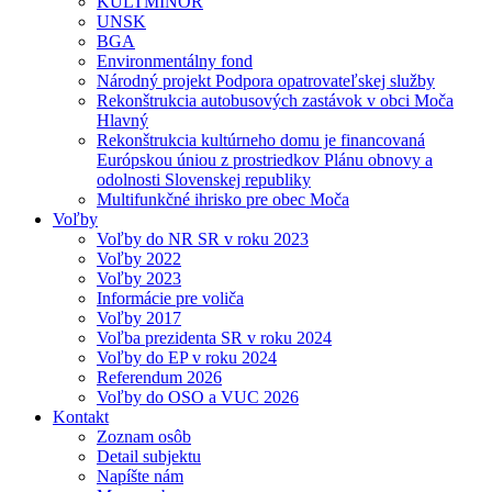
KULTMINOR
UNSK
BGA
Environmentálny fond
Národný projekt Podpora opatrovateľskej služby
Rekonštrukcia autobusových zastávok v obci Moča
Hlavný
Rekonštrukcia kultúrneho domu je financovaná
Európskou úniou z prostriedkov Plánu obnovy a
odolnosti Slovenskej republiky
Multifunkčné ihrisko pre obec Moča
Voľby
Voľby do NR SR v roku 2023
Voľby 2022
Voľby 2023
Informácie pre voliča
Voľby 2017
Voľba prezidenta SR v roku 2024
Voľby do EP v roku 2024
Referendum 2026
Voľby do OSO a VUC 2026
Kontakt
Zoznam osôb
Detail subjektu
Napíšte nám