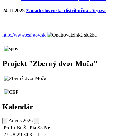
24.11.2025
Západoslovenská distribučná - Výzva
http://www.esf.gov.sk
Projekt "Zberný dvor Moča"
Kalendár
August
2026
Po
Ut
St
Št
Pia
So
Ne
27
28
29
30
31
1
2