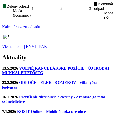
Komunál
Zelený odpad
1
2
3
odpad
Moča
Moč
(Komárno)
(Kom
Kalendár zvozu odpadu
Vieme triediť | ENVI - PAK
Aktuality
13.5.2026
VOĽNÉ KANCELÁRSKE POZÍCIE - ÚJ IRODAI
MUNKALEHETŐSÉG
23.2.2026
ODPOČET ELEKTROMEROV - Villanyóra-
leolvasás
16.1.2026
Prerušenie distribúcie elektriny - Áramszolgáltatás
szüneteltetése
7.1.2026
KOSIT Online – Mobilná apka pre obce