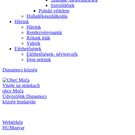
Szerződések
Polgári védelem
Hulladékgazdálkodás
Híreink
Híreink
Rendezvénynaptár
Rólunk írták
Videók
Elérhetőségek
Elérhetőségek- névjegyzék
Írjon nekünk
Dunamocs
község
Vitajte na stránkach
obce Moča
Üdvözöljük Dunamocs
község honlapján
Webtérkép
HU
Magyar