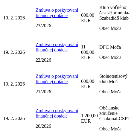
Klub voľného
Zmluva o poskytovaní
času-Harmónia-
600,00
finančnej dotácie
19. 2. 2026
Szabadidő klub
EUR
23/2026
Obec Moča
Zmluva o poskytovaní
11
DFC Moča
finančnej dotácie
19. 2. 2026
000,00
Obec Moča
EUR
22/2026
Zmluva o poskytovaní
Stolnotenisový
600,00
finančnej dotácie
klub Moča
19. 2. 2026
EUR
21/2026
Obec Moča
Občianske
Zmluva o poskytovaní
združenie
1 200,00
finančnej dotácie
19. 2. 2026
Csokonai-CSPT
EUR
20/2026
Obec Moča