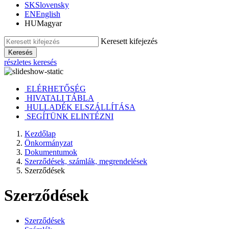
SK
Slovensky
EN
English
HU
Magyar
Keresett kifejezés
Keresés
részletes keresés
ELÉRHETŐSÉG
HIVATALI TÁBLA
HULLADÉK ELSZÁLLÍTÁSA
SEGÍTÜNK ELINTÉZNI
Kezdőlap
Önkormányzat
Dokumentumok
Szerződések, számlák, megrendelések
Szerződések
Szerződések
Szerződések