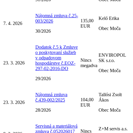
Nájomná zmluva č.25-
Keló Erika
135,00
003/2026
7. 4. 2026
EUR
Obec Moča
30/2026
Dodatok č.5 k Zmluve
o poskytovaní služieb
ENVIROPOL
v odpadovom
Nincs
SK s.r.o.
23. 3. 2026
hospodárstve č.EOZ-
megadva
297-02-2016-DO
Obec Moča
29/2026
Nájomná zmluva
Tallósi Zsolt
104,00
č.439-002/2025
Ákos
23. 3. 2026
EUR
28/2026
Obec Moča
Servisná a materiálová
Z+M servis a.s.
Nincs
zmluva č.052026017