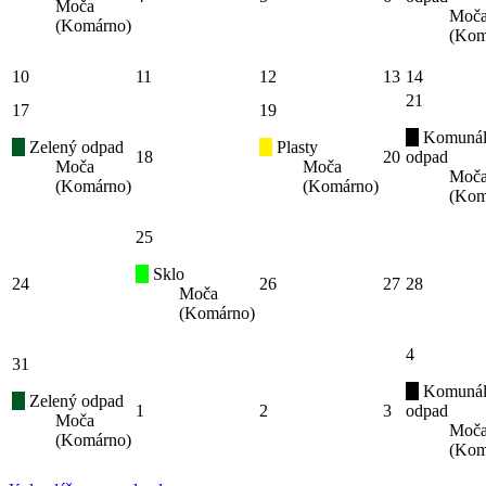
Moča
Moč
(Komárno)
(Kom
10
11
12
13
14
21
17
19
Komunál
Zelený odpad
Plasty
18
20
odpad
Moča
Moča
Moč
(Komárno)
(Komárno)
(Kom
25
Sklo
24
26
27
28
Moča
(Komárno)
4
31
Komunál
Zelený odpad
1
2
3
odpad
Moča
Moč
(Komárno)
(Kom