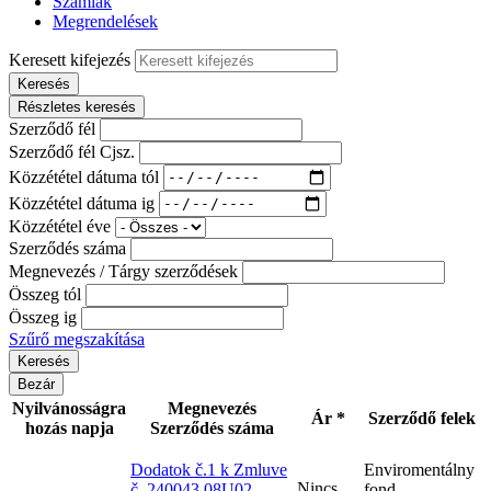
Számlák
Megrendelések
Keresett kifejezés
Keresés
Részletes keresés
Szerződő fél
Szerződő fél Cjsz.
Közzététel dátuma tól
Közzététel dátuma ig
Közzététel éve
Szerződés száma
Megnevezés / Tárgy szerződések
Összeg tól
Összeg ig
Szűrő megszakítása
Bezár
Nyilvánosságra
Megnevezés
Ár *
Szerződő felek
hozás napja
Szerződés száma
Dodatok č.1 k Zmluve
Enviromentálny
Nincs
č. 240043 08U02
fond