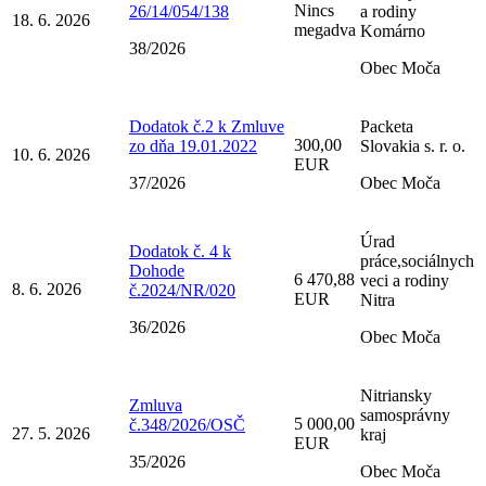
Nincs
26/14/054/138
a rodiny
18. 6. 2026
megadva
Komárno
38/2026
Obec Moča
Dodatok č.2 k Zmluve
Packeta
300,00
zo dňa 19.01.2022
Slovakia s. r. o.
10. 6. 2026
EUR
37/2026
Obec Moča
Úrad
Dodatok č. 4 k
práce,sociálnych
Dohode
6 470,88
veci a rodiny
8. 6. 2026
č.2024/NR/020
EUR
Nitra
36/2026
Obec Moča
Nitriansky
Zmluva
samosprávny
5 000,00
č.348/2026/OSČ
27. 5. 2026
kraj
EUR
35/2026
Obec Moča