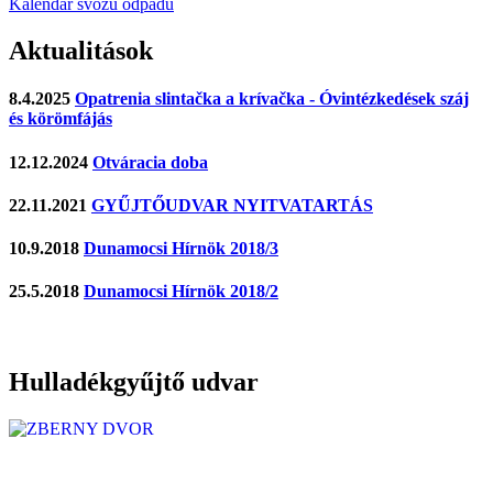
Kalendář svozu odpadu
Aktualitások
8.4.2025
Opatrenia slintačka a krívačka - Óvintézkedések száj
és körömfájás
12.12.2024
Otváracia doba
22.11.2021
GYŰJTŐUDVAR NYITVATARTÁS
10.9.2018
Dunamocsi Hírnök 2018/3
25.5.2018
Dunamocsi Hírnök 2018/2
Hulladékgyűjtő udvar