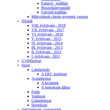
Esküvő - kiállítás
Boszorkányparádé
Falvédő kiállítás
Mákvirágok citerás gyermek csoport
Hírnök
VIII. évfolyam - 2018
VII. évfolyam - 2017
VI. évfolyam - 2016
V. évfolyam - 2015
IV. évfolyam - 2014
III. évfolyam - 2013
II. évfolyam - 2012
I. évfolyam - 2011
Gyűjtőudvar
Sport
Labdarúgás
A DFC története
Asztalitenisz
A kezdetek
A bajnokság állása
Futás
Vadászat
Galambászat
Horgászat
Intézmények, szervezetek