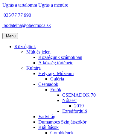
Ugrás a tartalomra
Ugrás a menüre
035/77 77 990
podatelna@obecmoca.sk
Menü
Községünk
Múlt és jelen
Községünk számokban
A község története
Kultúra
Helyrajzi Múzeum
Galéria
Csemadok
Fotók
CSEMADOK 70
Nótaest
2019
Ezredforduló
Vadvirág
Dumamocs Színjátszókör
Kiállítások
Gombképek