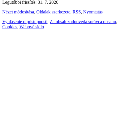
Legutóbbi frissítés: 31. 7. 2026
Nézet módosítása
,
Oldalak szerkezete
,
RSS
,
Nyomtatás
Vyhlásenie o prístupnosti
,
Za obsah zodpovedá správca obsahu
,
Cookies
,
Webové sídlo