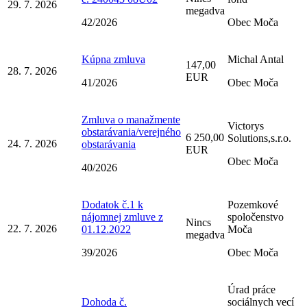
29. 7. 2026
megadva
42/2026
Obec Moča
Kúpna zmluva
Michal Antal
147,00
28. 7. 2026
EUR
41/2026
Obec Moča
Zmluva o manažmente
Victorys
obstarávania/verejného
6 250,00
Solutions,s.r.o.
24. 7. 2026
obstarávania
EUR
Obec Moča
40/2026
Dodatok č.1 k
Pozemkové
nájomnej zmluve z
spoločenstvo
Nincs
22. 7. 2026
01.12.2022
Moča
megadva
39/2026
Obec Moča
Úrad práce
Dohoda č.
sociálnych vecí