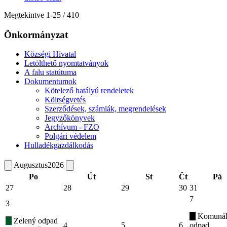
Megtekintve
1
-
25
/ 410
Önkormányzat
Községi Hivatal
Letölthető nyomtatványok
A falu statútuma
Dokumentumok
Kötelező hatályú rendeletek
Költségvetés
Szerződések, számlák, megrendelések
Jegyzőkönyvek
Archívum - FZO
Polgári védelem
Hulladékgazdálkodás
Augusztus
2026
Po
Út
St
Čt
Pá
27
28
29
30
31
7
3
Komunál
Zelený odpad
4
5
6
odpad