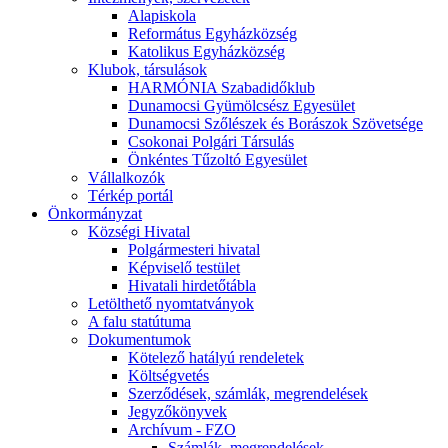
Alapiskola
Református Egyházközség
Katolikus Egyházközség
Klubok, társulások
HARMÓNIA Szabadidőklub
Dunamocsi Gyümölcsész Egyesület
Dunamocsi Szőlészek és Borászok Szövetsége
Csokonai Polgári Társulás
Önkéntes Tűzoltó Egyesület
Vállalkozók
Térkép portál
Önkormányzat
Községi Hivatal
Polgármesteri hivatal
Képviselő testület
Hivatali hirdetőtábla
Letölthető nyomtatványok
A falu statútuma
Dokumentumok
Kötelező hatályú rendeletek
Költségvetés
Szerződések, számlák, megrendelések
Jegyzőkönyvek
Archívum - FZO
Számlák, megrendelések