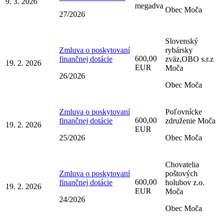
9. 3. 2026
megadva
Obec Moča
27/2026
Slovenský
Zmluva o poskytovaní
rybársky
600,00
finančnej dotácie
zväz,OBO s.r.z
19. 2. 2026
EUR
Moča
26/2026
Obec Moča
Zmluva o poskytovaní
Poľovnícke
600,00
finančnej dotácie
združenie Moča
19. 2. 2026
EUR
25/2026
Obec Moča
Chovatelia
Zmluva o poskytovaní
poštových
600,00
finančnej dotácie
holubov z.o.
19. 2. 2026
EUR
Moča
24/2026
Obec Moča