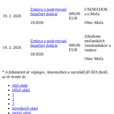
Zmluva o poskytovaní
CSEMADOK
600,00
finančnej dotácie
z.o.Moča
19. 2. 2026
EUR
19/2026
Obec Moča
Združenie
Zmluva o poskytovaní
močanských
600,00
finančnej dotácie
vinohradníkov a
19. 2. 2026
EUR
vinárov
18/2026
Obec Moča
* A feltüntetett ár végleges. Amennyiben a szerződő fél ÁFA fizető,
az ár bruttó ár.
első oldal
előző oldal
1
2
3
következő oldal
utolsó oldal