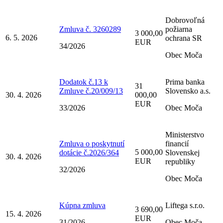
Dobrovoľná
Zmluva č. 3260289
požiarna
3 000,00
6. 5. 2026
ochrana SR
EUR
34/2026
Obec Moča
Dodatok č.13 k
Prima banka
31
Zmluve č.20/009/13
Slovensko a.s.
30. 4. 2026
000,00
EUR
33/2026
Obec Moča
Ministerstvo
Zmluva o poskytnutí
financií
5 000,00
dotácie č.2026/364
Slovenskej
30. 4. 2026
EUR
republiky
32/2026
Obec Moča
Kúpna zmluva
Liftega s.r.o.
3 690,00
15. 4. 2026
EUR
31/2026
Obec Moča