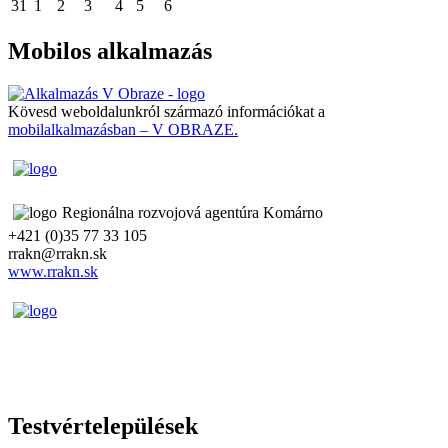
31
1
2
3
4
5
6
Mobilos alkalmazás
Kövesd weboldalunkról származó információkat a
mobilalkalmazásban – V OBRAZE.
Regionálna rozvojová agentúra Komárno
+421 (0)35 77 33 105
rrakn@rrakn.sk
www.rrakn.sk
Testvértelepülések