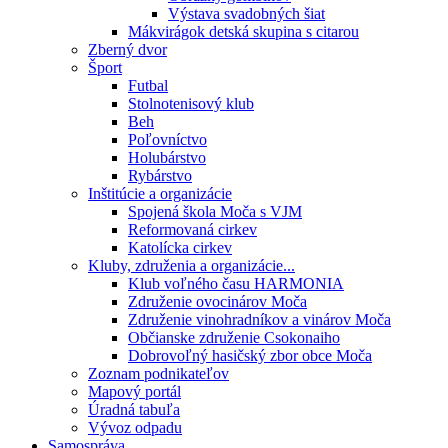
Výstava svadobných šiat
Mákvirágok detská skupina s citarou
Zberný dvor
Šport
Futbal
Stolnotenisový klub
Beh
Poľovníctvo
Holubárstvo
Rybárstvo
Inštitúcie a organizácie
Spojená škola Moča s VJM
Reformovaná cirkev
Katolícka cirkev
Kluby, združenia a organizácie...
Klub voľného času HARMONIA
Združenie ovocinárov Moča
Združenie vinohradníkov a vinárov Moča
Občianske združenie Csokonaiho
Dobrovoľný hasičský zbor obce Moča
Zoznam podnikateľov
Mapový portál
Úradná tabuľa
Vývoz odpadu
Samospráva