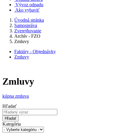
Vývoz odpadu
Ako vybaviť
Úvodná stránka
Samospráva
Zverejňovanie
Archív - FZO
Zmluvy
Faktúry - Objednávky
Zmluvy
Zmluvy
kúpna zmluva
Hľadať
Hľadať
Kategória