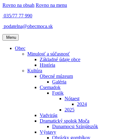
Rovno na obsah
Rovno na menu
035/77 77 990
podatelna@obecmoca.sk
Menu
Obec
Minulosť a súčasnosť
Základné údaje obce
História
Kultúra
Obecné múzeum
Galéria
Csemadok
Fotók
Nótaest
2024
2025
Vadvirág
Dramatický spolok Moča
Dunamocsi Színjátszók
Výstavy
Obrázky gombíkov