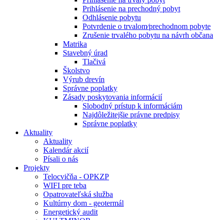
Prihlásenie na prechodný pobyt
Odhlásenie pobytu
Potvrdenie o trvalom⁄prechodnom pobyte
Zrušenie trvalého pobytu na návrh občana
Matrika
Stavebný úrad
Tlačivá
Školstvo
Výrub drevín
Správne poplatky
Zásady poskytovania informácií
Slobodný prístup k informáciám
Najdôležitejšie právne predpisy
Správne poplatky
Aktuality
Aktuality
Kalendár akcií
Písali o nás
Projekty
Telocvičňa - OPKZP
WIFI pre teba
Opatrovateľská služba
Kultúrny dom - geotermál
Energetický audit