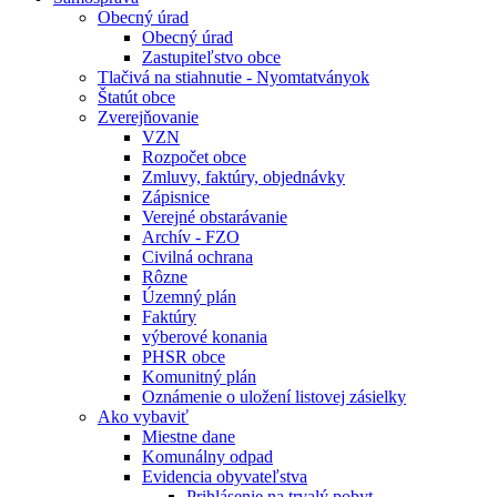
Obecný úrad
Obecný úrad
Zastupiteľstvo obce
Tlačivá na stiahnutie - Nyomtatványok
Štatút obce
Zverejňovanie
VZN
Rozpočet obce
Zmluvy, faktúry, objednávky
Zápisnice
Verejné obstarávanie
Archív - FZO
Civilná ochrana
Rôzne
Územný plán
Faktúry
výberové konania
PHSR obce
Komunitný plán
Oznámenie o uložení listovej zásielky
Ako vybaviť
Miestne dane
Komunálny odpad
Evidencia obyvateľstva
Prihlásenie na trvalý pobyt