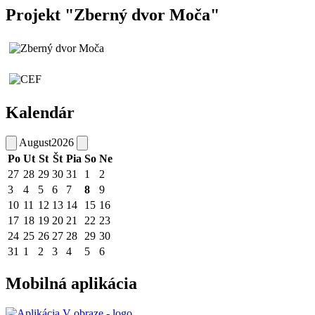
Projekt "Zberný dvor Moča"
Kalendár
August
2026
Po
Ut
St
Št
Pia
So
Ne
27
28
29
30
31
1
2
3
4
5
6
7
8
9
10
11
12
13
14
15
16
17
18
19
20
21
22
23
24
25
26
27
28
29
30
31
1
2
3
4
5
6
Mobilná aplikácia