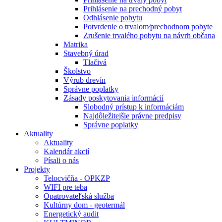
Prihlásenie na prechodný pobyt
Odhlásenie pobytu
Potvrdenie o trvalom⁄prechodnom pobyte
Zrušenie trvalého pobytu na návrh občana
Matrika
Stavebný úrad
Tlačivá
Školstvo
Výrub drevín
Správne poplatky
Zásady poskytovania informácií
Slobodný prístup k informáciám
Najdôležitejšie právne predpisy
Správne poplatky
Aktuality
Aktuality
Kalendár akcií
Písali o nás
Projekty
Telocvičňa - OPKZP
WIFI pre teba
Opatrovateľská služba
Kultúrny dom - geotermál
Energetický audit