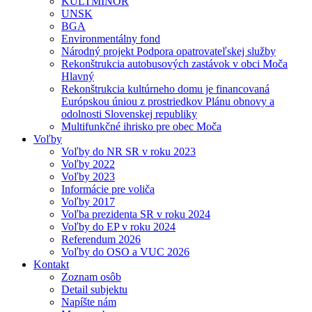
KULTMINOR
UNSK
BGA
Environmentálny fond
Národný projekt Podpora opatrovateľskej služby
Rekonštrukcia autobusových zastávok v obci Moča
Hlavný
Rekonštrukcia kultúrneho domu je financovaná
Európskou úniou z prostriedkov Plánu obnovy a
odolnosti Slovenskej republiky
Multifunkčné ihrisko pre obec Moča
Voľby
Voľby do NR SR v roku 2023
Voľby 2022
Voľby 2023
Informácie pre voliča
Voľby 2017
Voľba prezidenta SR v roku 2024
Voľby do EP v roku 2024
Referendum 2026
Voľby do OSO a VUC 2026
Kontakt
Zoznam osôb
Detail subjektu
Napíšte nám