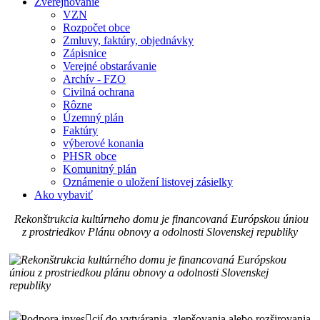
Zverejňovanie
VZN
Rozpočet obce
Zmluvy, faktúry, objednávky
Zápisnice
Verejné obstarávanie
Archív - FZO
Civilná ochrana
Rôzne
Územný plán
Faktúry
výberové konania
PHSR obce
Komunitný plán
Oznámenie o uložení listovej zásielky
Ako vybaviť
Rekonštrukcia kultúrneho domu je financovaná Európskou úniou
z prostriedkov Plánu obnovy a odolnosti Slovenskej republiky