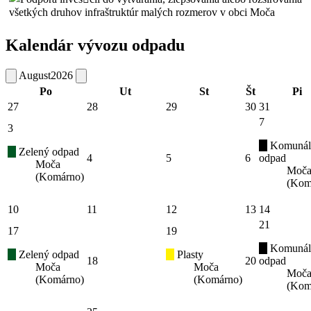
Kalendár vývozu odpadu
August
2026
Po
Ut
St
Št
Pi
27
28
29
30
31
7
3
Komunál
Zelený odpad
4
5
6
odpad
Moča
Moč
(Komárno)
(Kom
10
11
12
13
14
21
17
19
Komunál
Zelený odpad
Plasty
18
20
odpad
Moča
Moča
Moč
(Komárno)
(Komárno)
(Kom