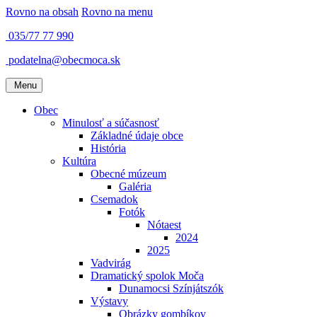
Rovno na obsah
Rovno na menu
035/77 77 990
podatelna@obecmoca.sk
Menu
Obec
Minulosť a súčasnosť
Základné údaje obce
História
Kultúra
Obecné múzeum
Galéria
Csemadok
Fotók
Nótaest
2024
2025
Vadvirág
Dramatický spolok Moča
Dunamocsi Színjátszók
Výstavy
Obrázky gombíkov