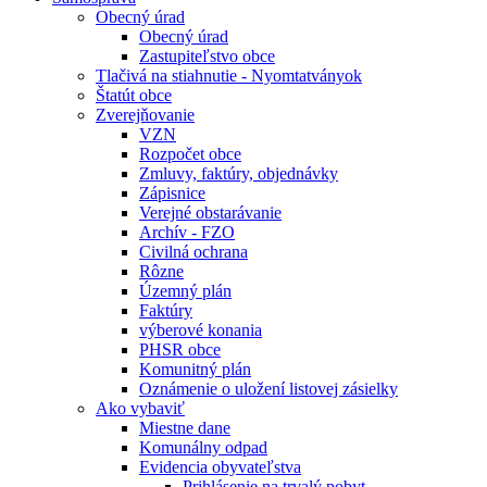
Obecný úrad
Obecný úrad
Zastupiteľstvo obce
Tlačivá na stiahnutie - Nyomtatványok
Štatút obce
Zverejňovanie
VZN
Rozpočet obce
Zmluvy, faktúry, objednávky
Zápisnice
Verejné obstarávanie
Archív - FZO
Civilná ochrana
Rôzne
Územný plán
Faktúry
výberové konania
PHSR obce
Komunitný plán
Oznámenie o uložení listovej zásielky
Ako vybaviť
Miestne dane
Komunálny odpad
Evidencia obyvateľstva
Prihlásenie na trvalý pobyt