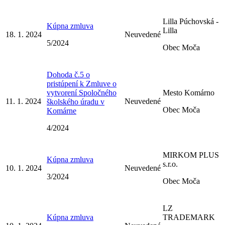
Lilla Púchovská -
Kúpna zmluva
Lilla
18. 1. 2024
Neuvedené
5/2024
Obec Moča
Dohoda č.5 o
pristúpení k Zmluve o
vytvorení Spoločného
Mesto Komárno
11. 1. 2024
Neuvedené
školského úradu v
Obec Moča
Komárne
4/2024
MIRKOM PLUS
Kúpna zmluva
s.r.o.
10. 1. 2024
Neuvedené
3/2024
Obec Moča
LZ
Kúpna zmluva
TRADEMARK