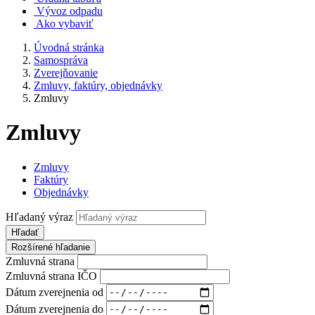
Vývoz odpadu
Ako vybaviť
Úvodná stránka
Samospráva
Zverejňovanie
Zmluvy, faktúry, objednávky
Zmluvy
Zmluvy
Zmluvy
Faktúry
Objednávky
Hľadaný výraz
Hľadať
Rozšírené hľadanie
Zmluvná strana
Zmluvná strana IČO
Dátum zverejnenia od
Dátum zverejnenia do