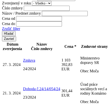
Zverejnený v roku
Číslo zmluvy
Názov / Predmet zmluvy
Cena od
Cena do
Zrušiť filter
Zavrieť
Dátum
Názov
Cena *
Zmluvné strany
zverejnenia
Číslo zmluvy
Ministerstvo
1 103
Zmluva
dopravy SR
27. 3. 2024
392,83
24/2024
EUR
Obec Moča
Úrad práce
Dohoda č.24/14/054/24
sociálnych vecí a
301,44
21. 3. 2024
rodiny Komárno
EUR
23/2024
Obec Moča