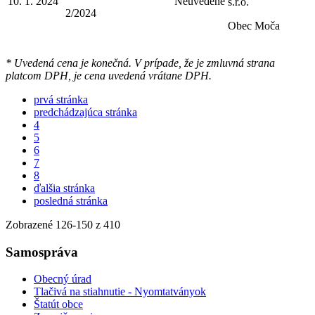
10. 1. 2024
Neuvedené
s.r.o.
2/2024
Obec Moča
* Uvedená cena je konečná. V prípade, že je zmluvná strana
platcom DPH, je cena uvedená vrátane DPH.
prvá stránka
predchádzajúca stránka
4
5
6
7
8
ďalšia stránka
posledná stránka
Zobrazené
126
-
150
z 410
Samospráva
Obecný úrad
Tlačivá na stiahnutie - Nyomtatványok
Štatút obce