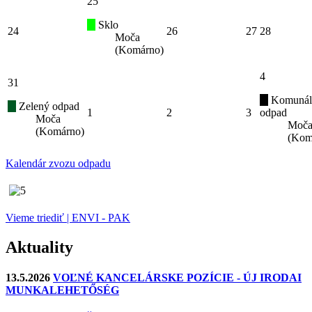
25
Sklo
24
26
27
28
Moča
(Komárno)
4
31
Komunál
Zelený odpad
1
2
3
odpad
Moča
Moč
(Komárno)
(Kom
Kalendár zvozu odpadu
Vieme triediť | ENVI - PAK
Aktuality
13.5.2026
VOĽNÉ KANCELÁRSKE POZÍCIE - ÚJ IRODAI
MUNKALEHETŐSÉG