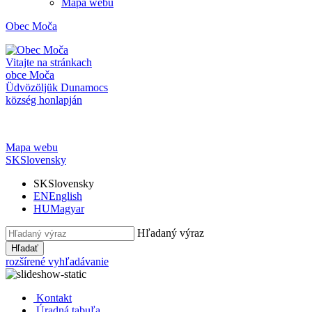
Mapa webu
Obec
Moča
Vitajte na stránkach
obce Moča
Üdvözöljük Dunamocs
község honlapján
Mapa webu
SK
Slovensky
SK
Slovensky
EN
English
HU
Magyar
Hľadaný výraz
Hľadať
rozšírené vyhľadávanie
Kontakt
Úradná tabuľa