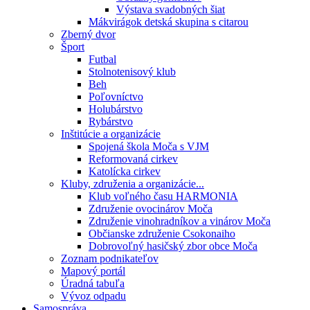
Výstava svadobných šiat
Mákvirágok detská skupina s citarou
Zberný dvor
Šport
Futbal
Stolnotenisový klub
Beh
Poľovníctvo
Holubárstvo
Rybárstvo
Inštitúcie a organizácie
Spojená škola Moča s VJM
Reformovaná cirkev
Katolícka cirkev
Kluby, združenia a organizácie...
Klub voľného času HARMONIA
Združenie ovocinárov Moča
Združenie vinohradníkov a vinárov Moča
Občianske združenie Csokonaiho
Dobrovoľný hasičský zbor obce Moča
Zoznam podnikateľov
Mapový portál
Úradná tabuľa
Vývoz odpadu
Samospráva