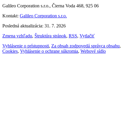
Galileo Corporation s.r.o., Čierna Voda 468, 925 06
Kontakt:
Galileo Corporation s.r.o.
Posledná aktualizácia: 31. 7. 2026
Zmena vzhľadu
,
Štruktúra stránok
,
RSS
,
Vytlačiť
Vyhlásenie o prístupnosti
,
Za obsah zodpovedá správca obsahu
,
Cookies
,
Vyhlásenie o ochrane súkromia
,
Webové sídlo