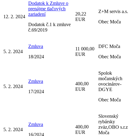
Dodatok k Zmluve o
prenájme tlačových
Z+M servis a.s.
20,22
zariadení
12. 2. 2024
EUR
Obec Moča
Dodatok č.1 k zmluve
č.69/2019
Zmluva
DFC Moča
11 000,00
5. 2. 2024
EUR
18/2024
Obec Moča
Spolok
močanských
Zmluva
400,00
ovocinárov-
5. 2. 2024
EUR
DGYE
17/2024
Obec Moča
Slovenský
rybársky
Zmluva
400,00
zväz,OBO s.r.z
5. 2. 2024
EUR
Moča
16/2024